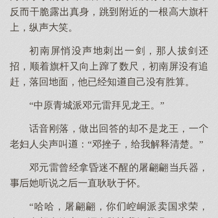
反干脆露真身，跳附近的一根高旗杆
，纵声笑。
初南屏悄声刺一剑，那人拔剑
招，顺着旗杆又向蹿了数尺，初南屏有追
赶，落回面，他已经知己有胜算。
“中原青城派邓元雷拜见龙王。”
话音刚落，做回答的却不是龙王，一
老妇人尖声叫：“邓挫子，给我解释清楚。”
邓元雷曾经拿昏迷不醒的屠翩翩兵器，
听说一直耿耿怀。
“哈哈，屠翩翩，你崆峒派卖国求荣，