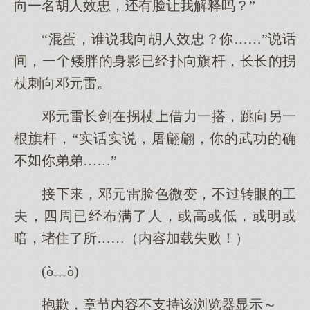
向一名胡人效忠，有脸让我解释吗？”
“混蛋，谁说我向胡人效忠？你……”说话
间，一矮胖的身影已经扑向旗杆，长长的拐
杖刺向邓元雷。
邓元雷长剑在拐杖借力一搭，跳向另一
根旗杆，“实话实说，屠翩翩，你的武功的确
不你弟弟……”
接，邓元雷脸色微变，不转眼的工
夫，四周已经布满了人，或高或低，或明或
暗，堵住了所……（内容加载失败！）
(ò﹏ò)
抱歉，章节内容不支持该浏览器显示～