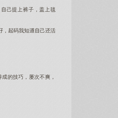
，己提裤子，盖毯
。
，码我知己活
养的技巧，屡次不爽，