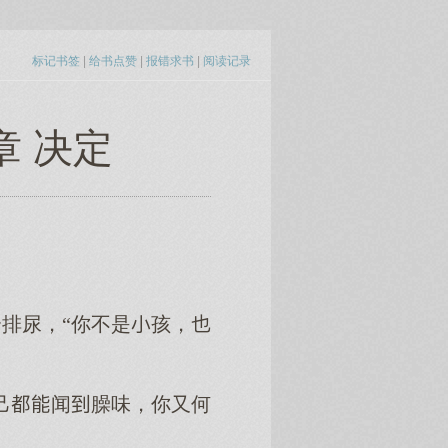
标记书签
|
给书点赞
|
报错求书
|
阅读记录
章 决定
排尿，“你不是孩，
己闻臊味，你又何