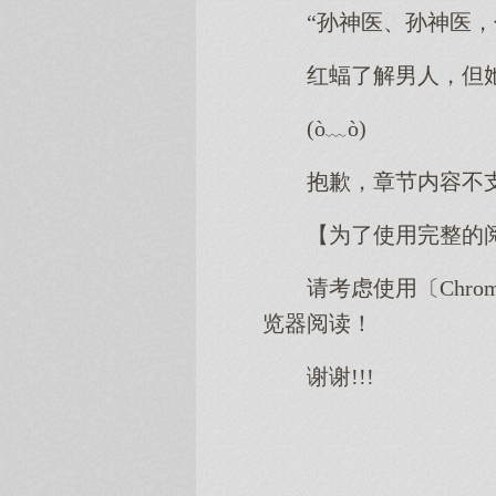
“孙神医、孙神医
红蝠了解男人，但
(ò﹏ò)
抱歉，章节内容不
【为了使用完整的
请考虑使用〔Chro
览器阅读！
谢谢!!!