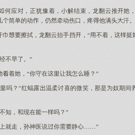
何应，正犹豫着，解结束，龙翻云推
几简单的动，仍牵动伤口，疼他满头汗
汗巾擦拭，龙翻云抬手挡，“不着，挺
经不早了。”
着，“你守在让我怎睡？”
吗？”红蝠露温柔讨喜的微笑，那是奴期间
不知，现在一吗？”
马就走，孙神医说你需静……”