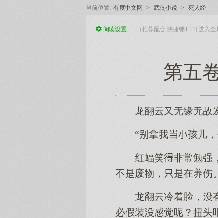
当前位置:
有度中文网
>
武侠小说
>
死人经
阅读
设置
（推荐配合 快捷键[F11] 进
第五卷
龙翻云又无缘无故
“别拿我孩儿
红蝠笑非常勉强
不是废物，是在养伤。
龙翻云冷着脸，
必假装感觉呢？扭头