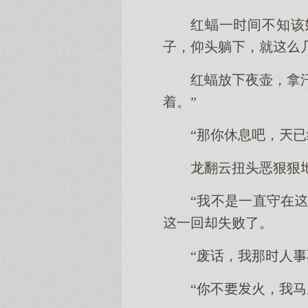
红蝠一间不知该
子，仰头躺，就
红蝠放夜壶，拿
着。”
“那你休息吧，已
龙翻云扭头恶狠狠
“我不是一直守在
一回却失败了。
“废话，我那人
“你不火，我