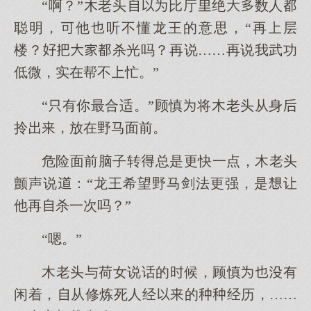
“啊？”木老头比厅绝数人
聪明，他听不懂龙王的意思，“再层
楼？杀光吗？再说……再说我武功
低微，实在帮不忙。”
“有你最合适。”顾慎将木老头从身
拎，放在野马面前。
危险面前脑子转总是更快一点，木老头
颤声说：“龙王希望野马剑法更强，是让
他再杀一次吗？”
“嗯。”
木老头与荷女说话的候，顾慎有
闲着，从修炼死人经的经历，……