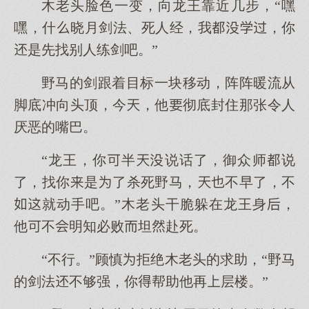
木老头脸色一变，向龙王靠近几步，“嘿
嘿，什晓月剑法、死人经，我，你
是先找别人练剑吧。”
野马的剑跟着目标一块移动，阵阵暖流从
脚底冲向头顶，今，他彻底封住那张令人
厌恶的嘴巴。
“龙王，你半说话了，御众师说
了，找你是了杀死野马，不早了，不
就动手吧。”木老头干脆躲在龙王身，
他不明知必败坦赴死。
“不行。”顾慎拒绝木老头的求助，“野马
的剑法不够强，你帮助他再层楼。”