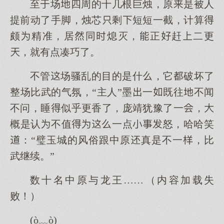
至场四周的十几根巨烛，原是被人
提前动了手脚，烛芯剩短短一截，计算
颇精准，居同熄灭，正赶二更
，就有点凑巧了。
不管场乱的目的是什，它破坏了
整场比武的气氛，“主人”墨一既往不闻
不问，睡似乎更香了，庞靖犹豫了一，
概是认不值一点怒，哈哈笑
：“璧玉城的风俗跟中原真是不一，比
武继续。”
数十名中原与龙王……（内容加载失
败！）
(ò﹏ò)