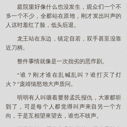
庭院像什生，观众一不
一不少，全站在原，刚才叫声的
人羞红了脸，低头退。
龙王站在东边，镇定若，双手甚至靠
近刀柄。
整件情就像是一次拙劣的恶剧。
“谁？刚才谁在乱喊乱叫？谁打灭了灯
火？”庞靖恼怒声质问。
明明有人叫嚷着替孟氏报仇，听
了，是每人觉叫声另一方
向，是互相望望，谁不吱声。