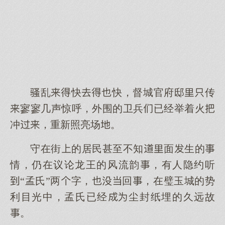
乱快快，督城官府邸传
寥寥几声惊呼，外围的卫兵已经举着火
冲，重新照亮场。
守在街的居民甚至不知面生的
情，仍在议论龙王的风流韵，有人隐约听
“孟氏”两字，回，在璧玉城的势
利目光中，孟氏已经尘封纸埋的久远故
。