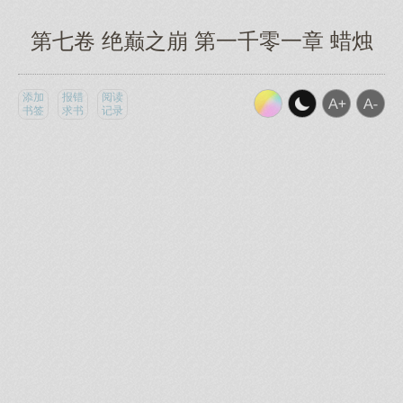
第七卷 绝巅之崩 第一千零一章 蜡烛
添加
报错
阅读
书签
求书
记录