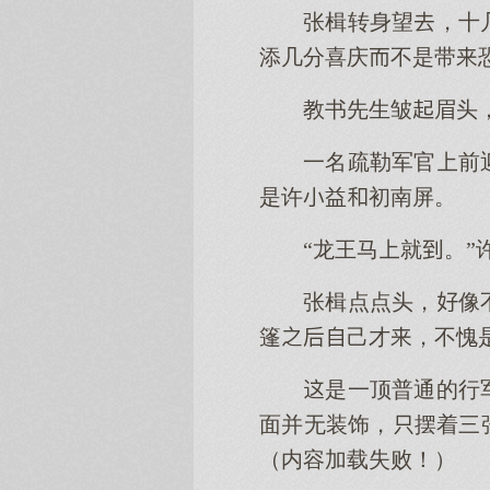
张楫转身望，十
添几分喜庆不是带
教书先生皱眉头
一名疏勒军官前
是许益初南屏。
“龙王马就。”
张楫点点头，像
篷己才，不愧
是一顶普通的行
面并无装饰，摆着三
（内容加载失败！）