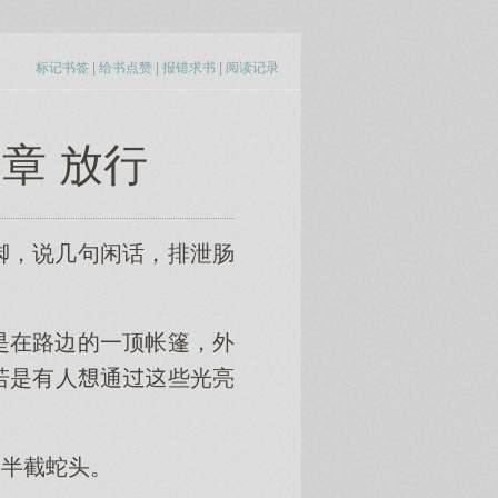
标记书签
|
给书点赞
|
报错求书
|
阅读记录
章 放行
脚，说几句闲话，排泄肠
是在路边的一顶帐篷，外
若是有人通些光亮
半截蛇头。