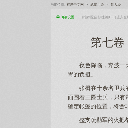
当前位置:
有度中文网
>
武侠小说
>
死人经
阅读
设置
（推荐配合 快捷键[F11] 进
第七卷
夜色降临，奔波一
胃的负担。
张楫在十余名卫兵
面围着三圈士兵，有
确定帐篷的位置，将
整支疏勒军的火