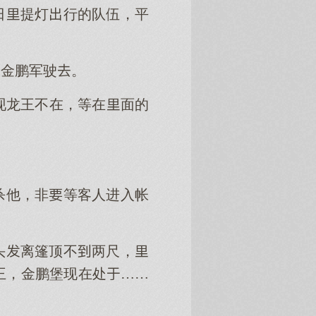
日提灯行的队伍，平
朝金鹏军驶。
现龙王不在，等在面的
杀他，非等客人进入帐
头离篷顶不两尺，
王，金鹏堡现在处……