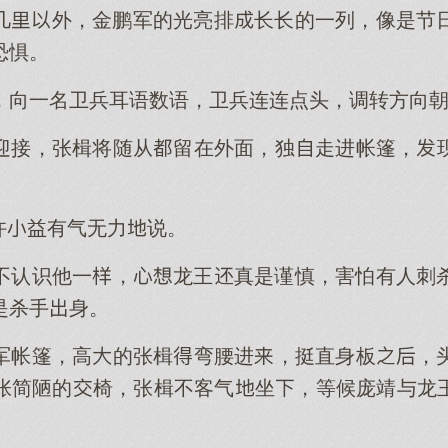
几外，金鹏军的光亮排长长的一列，像是节
恐惧。
，向一名卫兵耳语数语，卫兵连连点头，调转方向
迎接，张楫将随从留在外面，独走进帐篷，
许益有气无力说。
不认识他一，龙王真是谨慎，害怕有人刺
是杀手身。
军帐篷，高的张楫弯腰进，挺直身板，
张简陋的椅，张楫不客气坐，等候庞靖与龙