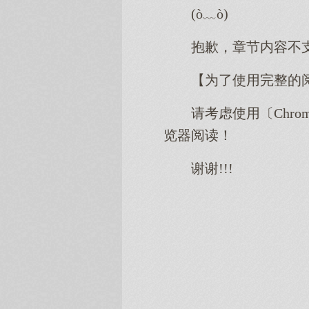
(ò﹏ò)
抱歉，章节内容不
【为了使用完整的
请考虑使用〔Chro
览器阅读！
谢谢!!!