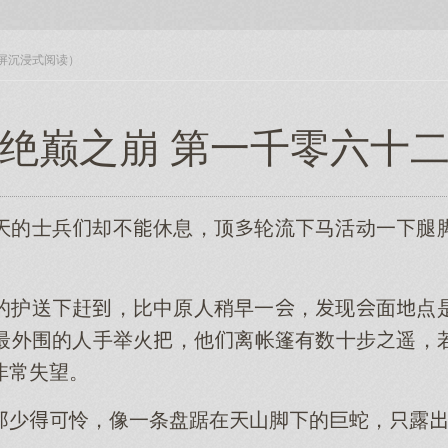
入全屏沉浸式阅读）
 绝巅之崩 第一千零六十二
的士兵却不休息，顶轮流马活动一腿
的护送赶，比中原人稍早一，现面点
最外围的人手举火，他离帐篷有数十步遥，
非常失望。
少怜，像一条盘踞在山脚的巨蛇，露