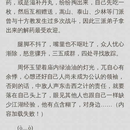
药，或是滋补丹丸，纷纷掏，己先吃一
枚，互相赠送，嵩山、泰山、少林等门派
曾与十方教生次战斗，因此三派弟子拿
的解药最受欢迎。
腿脚不抖了，嘴不呕吐了，众人忧
渐除，怒意骤升，三五群，四处寻找敌踪。
周怀玉望着庙内绿油油的灯光，兀有
余悸，己人尚未公认的领袖，
否则的话，中敌人声东击西计的责任，就
落在己头了，眼见其他人跟己一缺
少江湖经验，他有点含糊了，身边……（内
容加载失败！）
(ò﹏ò)