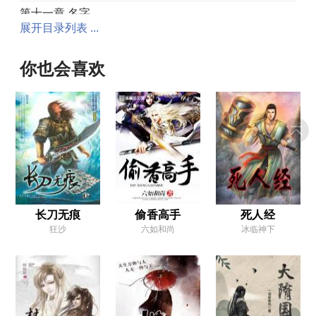
第十一章 名字
展开目录列表 ...
第十二章 发誓
第十三章 逍奴
你也会喜欢
第十四章 熟人
第十五章 传功
第十六章 入魔
第十七章 真话
第十八章 发作
第十九章 邀请
长刀无痕
偷香高手
死人经
狂沙
六如和尚
冰临神下
第二十章 尖刀
第二十一章 床下
第二十二章 抛尸
第二十三章 刑室