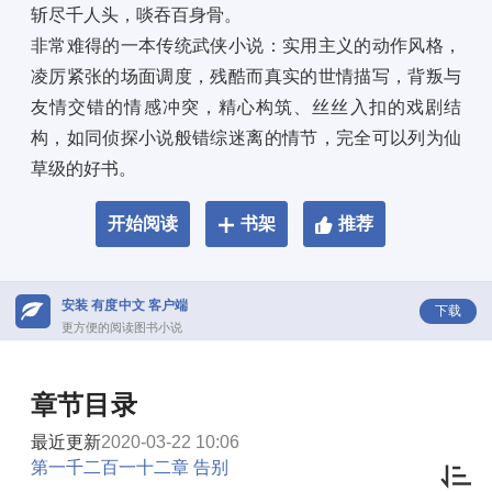
斩尽千人头，啖吞百身骨。 
非常难得的一本传统武侠小说：实用主义的动作风格，
凌厉紧张的场面调度，残酷而真实的世情描写，背叛与
友情交错的情感冲突，精心构筑、丝丝入扣的戏剧结
构，如同侦探小说般错综迷离的情节，完全可以列为仙
草级的好书。
开始阅读
书架
推荐
安装 有度中文 客户端
下载
更方便的阅读图书小说
章节目录
最近更新
2020-03-22 10:06
第一千二百一十二章 告别