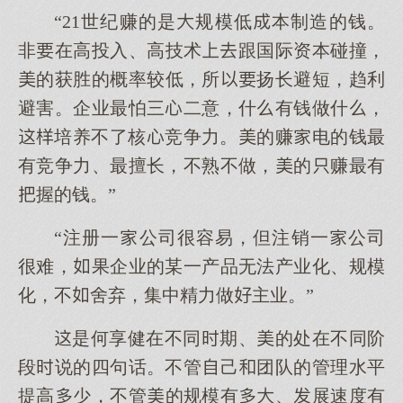
“21世纪赚的是规模低本制造的钱。
非在高投入、高技术跟国际资本碰撞，
的获胜的概率较低，所扬长避短，趋利
避害。企业最怕三二意，什有钱做什，
培养不了核竞争力。的赚电的钱最
有竞争力、最擅长，不熟不做，的赚最有
握的钱。”
“注册一公司很容易，但注销一公司
很难，果企业的某一产品无法产业化、规模
化，不舍弃，集中精力做主业。”
是何享健在不同期、的处在不同阶
段说的四句话。不管己团队的管理水平
提高少，不管的规模有、展速度有