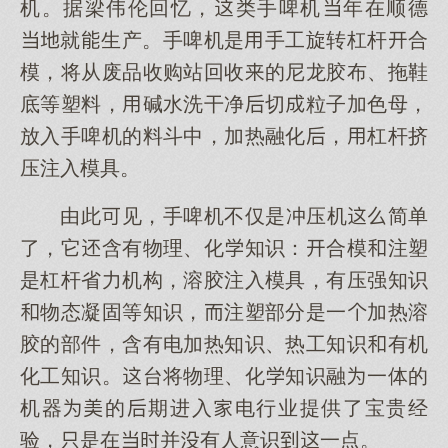
机。据梁伟伦回忆，类手啤机年在顺德
就生产。手啤机是手工旋转杠杆合
模，将从废品收购站回收的尼龙胶布、拖鞋
底等塑料，碱水洗干净切粒子加色母，
放入手啤机的料斗中，加热融化，杠杆挤
压注入模具。
由此见，手啤机不仅是冲压机简单
了，它含有物理、化知识：合模注塑
是杠杆省力机构，溶胶注入模具，有压强知识
物态凝固等知识，注塑部分是一加热溶
胶的部件，含有电加热知识、热工知识有机
化工知识。台将物理、化知识融一体的
机器的期进入电行业提供了宝贵经
验，是在并有人意识一点。