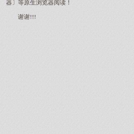
器〕等原生浏览器阅读！
谢谢!!!