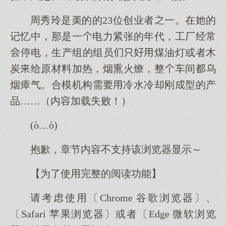
周秀玲是的的23位创业者一。在的
记忆中，那是一电力紧张的年代，工厂经常
停电，生产组的组员煤油灯或者木
炭给原材料加热，烟熏火燎，整车间乌
烟瘴气。合模机构需冷水冷却刚型的产
品……（内容加载失败！）
(ò﹏ò)
抱歉，章节内容不支持该浏览器显示～
【为了使用完整的阅读功能】
请考虑使用〔Chrome 谷歌浏览器〕、
〔Safari 苹果浏览器〕或者〔Edge 微软浏览