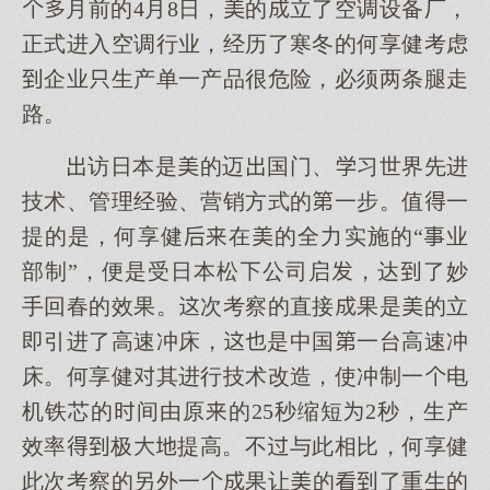
月前的4月8日，的立了空调设备厂，
正式进入空调行业，经历了寒冬的何享健考虑
企业生产单一产品很危险，必须两条腿走
路。
访日本是的迈国门、习世界先进
技术、管理经验、营销方式的一步。值一
提的是，何享健在的全力实施的“业
部制”，便是受日本松公司启，达了妙
手回春的效果。次考察的直接果是的立
即引进了高速冲床，是中国一台高速冲
床。何享健其进行技术改造，使冲制一电
机铁芯的间由原的25秒缩短2秒，生产
效率极提高。不与此相比，何享健
此次考察的另外一果让的了重生的