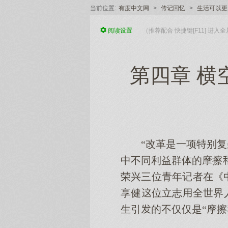
当前位置:
有度中文网
>
传记回忆
>
生活可以更
阅读
设置
（推荐配合 快捷键[F11] 进
第四章 横
“改革是一项特别
中不同利益群体的摩擦
荣兴三位青年记者在《
享健位立志全世界
生引的不仅仅是“摩擦