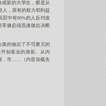
换新的生，是从
轻人，原有的权力利益
层中有90%的人反改
何享健必须迅速做决断
的做了不磨灭的
缕创基业的身影。从内
展，市……（内容加载失