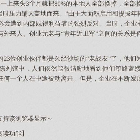
我一头3月就80%的本人全部换掉，全部
压力铺盖。”由面积启提拔年
必遭内部既利益者的强烈反。，企业高
与外人、创业元老与“青年近卫军”间的关系是
的23位创业伙伴是久经沙场的“老战友”了，他
陈列馆中，人依很清晰他筚路蓝
任何一人在中途被动离。但是，企业在不断
支持该浏览器显示～
阅读功能】