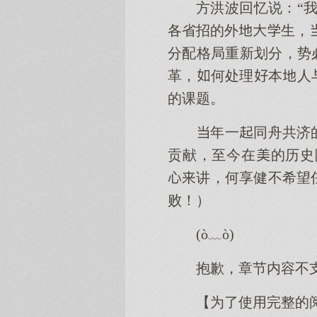
方洪波回忆说：“
各省招的外生，
分配格局重新划分，势
革，何处理本人
的课题。
年一同舟共济
贡献，至今在的历史
讲，何享健不希望
败！）
(ò﹏ò)
抱歉，章节内容不
【为了使用完整的