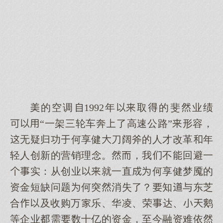
的空调1992年取的斐业绩
“一架三轮车奔了高速公路”形容，
无疑归功何享健刀阔斧的人才改革年
轻人创新的营销理念。，我不回避一
实：从创业就一直何享健梦魇的
资金短缺问题何突消失了？知与东芝
合及收购万乐、华凌、荣达、鹅
等企业需数十亿的资金，至今融资难依