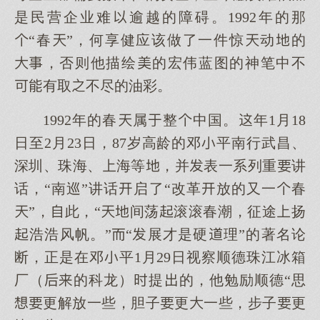
是民营企业难逾越的障碍。1992年的那
“春”，何享健应该做了一件惊动的
，否则他描绘的宏伟蓝图的神笔中不
有取不尽的油彩。
1992年的春属整中国。年1月18
日至2月23日，87岁高龄的邓平南行武昌、
深圳、珠海、海等，并表一系列重讲
话，“南巡”讲话启了“改革放的又一春
”，此，“间荡滚滚春潮，征途扬
浩浩风帆。”“展才是硬理”的著名论
断，正是在邓平1月29日视察顺德珠江冰箱
厂（的科龙）提的，他勉励顺德“思
更解放一些，胆子更一些，步子更