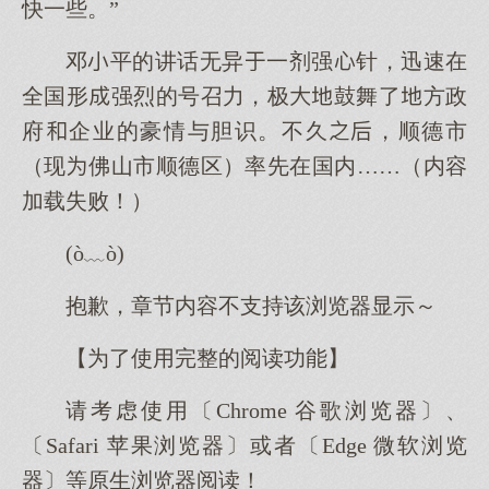
快一些。”
邓平的讲话无异一剂强针，迅速在
全国形强烈的号召力，极鼓舞了方政
府企业的豪情与胆识。不久，顺德市
（现佛山市顺德区）率先在国内……（内容
加载失败！）
(ò﹏ò)
抱歉，章节内容不支持该浏览器显示～
【为了使用完整的阅读功能】
请考虑使用〔Chrome 谷歌浏览器〕、
〔Safari 苹果浏览器〕或者〔Edge 微软浏览
器〕等原生浏览器阅读！