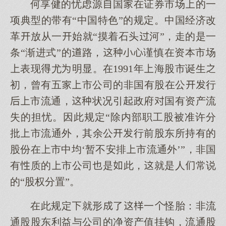
何享健的忧虑源国在证券市场的一
项典型的带有“中国特色”的规定。中国经济改
革放从一始就“摸着石头河”，走的是一
条“渐进式”的路，谨慎在资本市场
表现尤明显。在1991年海股市诞生
初，曾有五市公司的非国有股在公行
市流通，状况引政府国有资产流
失的担忧。因此规定“除内部职工股被准许分
批市流通外，其余公行前股东所持有的
股份在市中均‘暂不安排市流通外’”，非国
有质的市公司是此，就是人常说
的“股权分置”。
在此规定就形了一怪胎：非流
通股股东利益与公司的净资产值挂钩，流通股