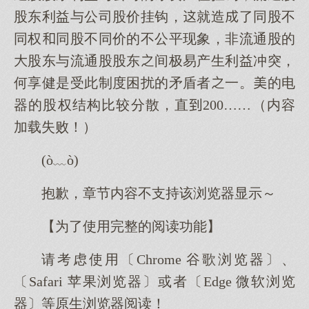
股东利益与公司股价挂钩，就造了同股不
同权同股不同价的不公平现象，非流通股的
股东与流通股股东间极易产生利益冲突，
何享健是受此制度困扰的矛盾者一。的电
器的股权结构比较分散，直200……（内容
加载失败！）
(ò﹏ò)
抱歉，章节内容不支持该浏览器显示～
【为了使用完整的阅读功能】
请考虑使用〔Chrome 谷歌浏览器〕、
〔Safari 苹果浏览器〕或者〔Edge 微软浏览
器〕等原生浏览器阅读！