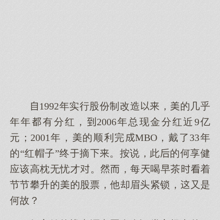
1992年实行股份制改造，的几乎
年年有分红，2006年总现金分红近9亿
元；2001年，的顺利完MBO，戴了33年
的“红帽子”终摘。按说，此的何享健
应该高枕无忧才。，每喝早茶着
节节攀升的的股票，他却眉头紧锁，又是
何故？