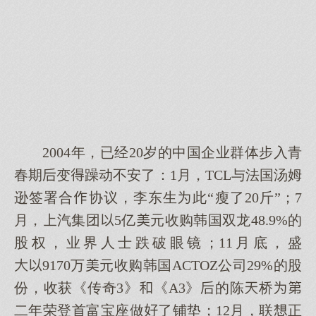
2004年，已经20岁的中国企业群体步入青
春期变躁动不安了：1月，TCL与法国汤姆
逊签署合协议，李东生此“瘦了20斤”；7
月，汽集团5亿元收购韩国双龙48.9%的
股权，业界人士跌破眼镜；11月底，盛
9170万元收购韩国ACTOZ公司29%的股
份，收获《传奇3》《A3》的陈桥
二年荣登首富宝座做了铺垫；12月，联正