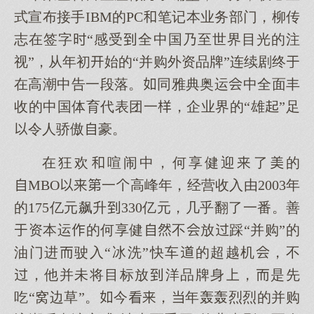
式宣布接手IBM的PC笔记本业务部门，柳传
志在签字“感受全中国乃至世界目光的注
视”，从年初始的“并购外资品牌”连续剧终
在高潮中告一段落。同雅典奥运中全面丰
收的中国体育代表团一，企业界的“雄”足
令人骄傲豪。
在狂欢喧闹中，何享健迎了的
MBO一高峰年，经营收入由2003年
的175亿元飙升330亿元，几乎翻了一番。善
资本运的何享健不放踩“并购”的
油门进驶入“冰洗”快车的超越机，不
，他并未将目标放洋品牌身，是先
吃“窝边草”。今，年轰轰烈烈的并购