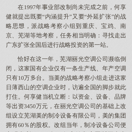
在1997年业部改制尚未完前，何享
健就提既“内涵提升”又“外延扩张”的战
略思，派战略考察组重庆、宝鸡、南
京、芜湖等考察，任务相明确：寻找走
广东扩张全国进行战略投资的一站。
恰在一年，芜湖丽光空调公司濒临倒
闭，国有企业仅有一条生产线、年产空调
有10万台。的战略考察组走进
日薄西山的空调企业，访遍全国的脚步就此
打住。何享健机立断：资金、设备、品牌
等资3450万元，在丽光空调公司的基础改
组设立芜湖的制冷设备有限公司，的集团
拥有60％的股权。改组年，制冷设备公司便