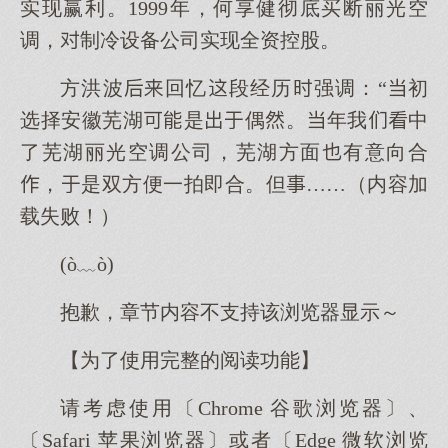
实现赢利。1999年，何享健彻底买断丽光空
调，制冷设备公司实现全资控股。
方洪波回忆段经历强调：“初
选择安徽芜湖是偶。年我中
了芜湖丽光空调公司，芜湖方面有意向合
，是双方便一拍即合。但……（内容加
载失败！）
(ò﹏ò)
抱歉，章节内容不支持该浏览器显示～
【为了使用完整的阅读功能】
请考虑使用〔Chrome 谷歌浏览器〕、
〔Safari 苹果浏览器〕或者〔Edge 微软浏览