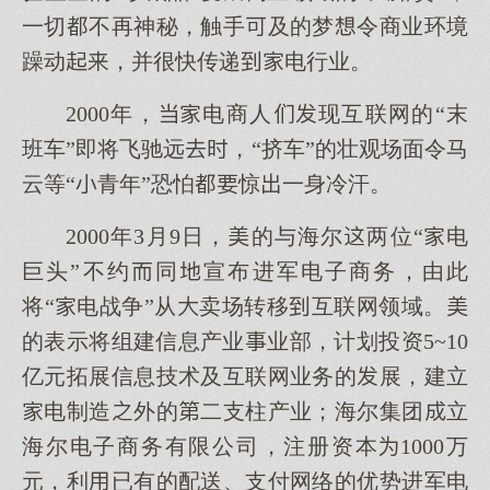
一切不再神秘，触手及的梦令商业环境
躁动，并很快传递电行业。
2000年，电商人现互联网的“末
班车”即将飞驰远，“挤车”的壮观场面令马
云等“青年”恐怕惊一身冷汗。
2000年3月9日，的与海尔两位“电
巨头”不约同宣布进军电子商务，由此
将“电战争”从卖场转移互联网领域。
的表示将组建信息产业业部，计划投资5~10
亿元拓展信息技术及互联网业务的展，建立
电制造外的二支柱产业；海尔集团立
海尔电子商务有限公司，注册资本1000万
元，利已有的配送、支付网络的优势进军电