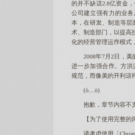
的并不缺2.8亿资金
公司建立强有力的业务
本，在研、制造等层
术、制造部门，提高
化的经营管理运模式
2008年7月2日
进一步加强合。方洪
规范，像的利
(ò﹏ò)
抱歉，章节内容不
【为了使用完整的
请考虑使用〔Chro