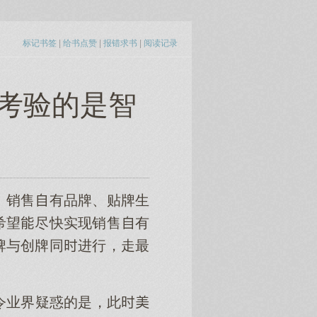
标记书签
|
给书点赞
|
报错求书
|
阅读记录
”考验的是智
、销售有品牌、贴牌生
希望尽快实现销售有
牌与创牌同进行，走最
但令业界疑惑的是，此