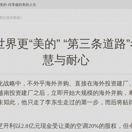
美的·何享健的美的人生
入全屏沉浸式阅读）
世界更“美的” “第三条道路
慧与耐心
化战略中，不外乎海外并购、直接在海外投资建厂
越南投资建厂，立即始规模的海外并购，
未此，他走了李东生走的一步，将贴
，东芝利2.8亿元现金受让的空调20%的股权，