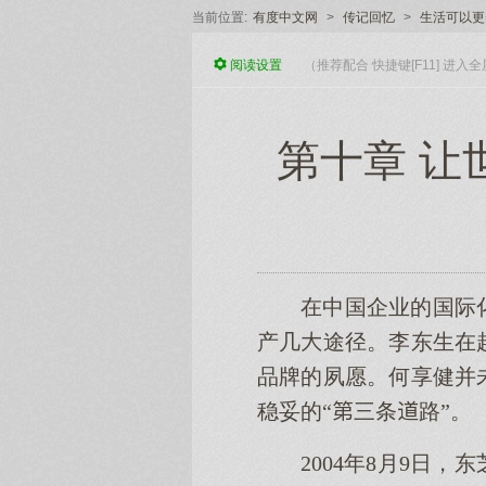
当前位置:
有度中文网
>
传记回忆
>
生活可以更
阅读
设置
（推荐配合 快捷键[F11] 进
第十章 让
在中国企业的国际
产几途径。李东生在
品牌的夙愿。何享健并
稳妥的“三条路”。
2004年8月9日