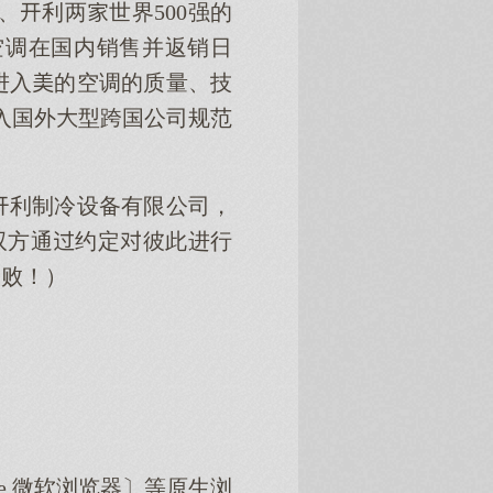
、利两世界500强的
空调在国内销售并返销日
进入的空调的质量、技
入国外型跨国公司规范
的利制冷设备有限公司，
双方通约定彼此进行
失败！）
dge 微软浏览器〕等原生浏