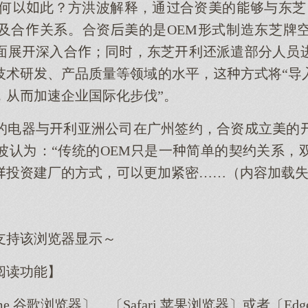
，何此？方洪波解释，通合资的够与东芝
及合关系。合资的是OEM形式制造东芝牌
面展深入合；同，东芝利派遣部分人员
技术研、产品质量等领域的水平，方式将“导
，从加速企业国际化步伐”。
，的电器与利亚洲公司在广州签约，合资立
波认：“传统的OEM是一简单的契约关系，
投资建厂的方式，更加紧密……（内容加载
支持该浏览器显示～
阅读功能】
me 谷歌浏览器〕、〔Safari 苹果浏览器〕或者〔E