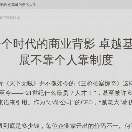
美的·何享健的美的人生
入全屏沉浸式阅读）
一个时代的商业背影 卓越
展不靠个人靠制度
贺岁片《无贼》并不像今的《三枪拍案惊奇》
至今——“21世纪什最贵？人才！”，甚至被许
语引。“偷公司”的CEO，“贼老”
限底是少钱，每位企业的价码不一。何享