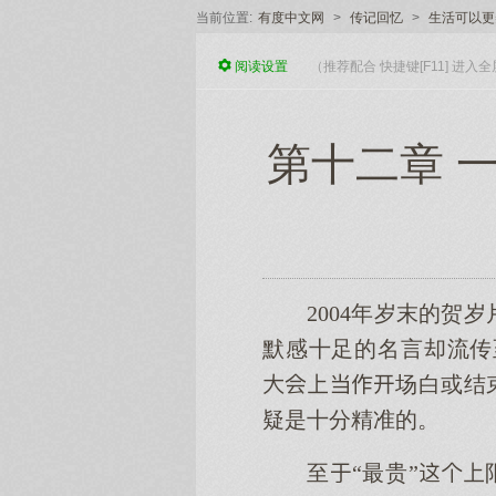
当前位置:
有度中文网
>
传记回忆
>
生活可以更
阅读
设置
（推荐配合 快捷键[F11] 进
第十二章 
2004年岁末的
默感十足的名言却流传
场白或结束
疑是十分精准的。
至“最贵”