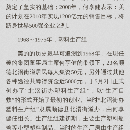
奠定了坚实的基础；2008年，何享健表示：
的计划在2010年实现1200亿元的销售目标，将
跻身世界500强企业列。
1968～1975年，塑料生产组
的的历史最早追溯1968年。在现任
的集团董局主席何享健的带领，23名顺
德北滘街居民每人集资50元，另外通其他
各途径共筹资金近5000元，5月2日正式
创办了“北滘街办塑料生产组”，“生产
救”的形式始了最初的创业。“北滘街办
塑料生产组”隶属顺德县北渭街办，由何享
健任组长。生产组组建初期，主生产塑料瓶
盖等型塑料制品。的生产厂房由生产组