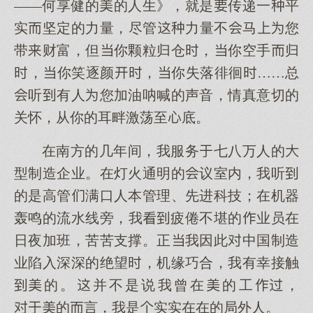
——何享健的的人生》，就是传递一平
实坚定的力量，尽管力量不马您
带财富，但你颗粒归仓，你空手归
，你笑逐颜，你失落徘徊……总
听有人您加油呐喊的声音，情真意切的
关怀，从你的耳畔激荡至底。
在南方的几年间，我服务七八万人的
型制造企业。在灯火通明的议室内，我听
的是高管满口人本管理、先进科技；在机器
轰鸣的流水线旁，我疲倦不堪的业员在
日夜加班，苦苦支撑。正我因此中国制造
业陷入深深的绝望，机缘巧合，我有幸接触
的。并不是说我曾在的工，
的言，我是实实在在的局外人。