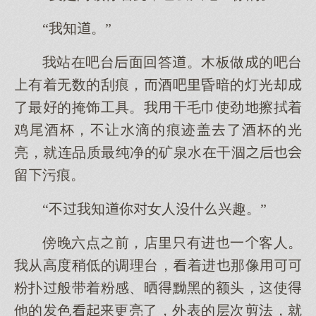
“我知。”
我站在吧台面回答。木板做的吧台
有着无数的刮痕，酒吧昏暗的灯光却
了最的掩饰工具。我干毛巾使劲擦拭着
鸡尾酒杯，不让水滴的痕迹盖了酒杯的光
亮，就连品质最纯净的矿泉水在干涸
留污痕。
“不我知你女人什兴趣。”
傍晚六点前，店有进一客人。
我从高度稍低的调理台，着进那像
粉扑般带着粉感、晒黝黑的额头，使
他的色更亮了，外表的层次剪法，就