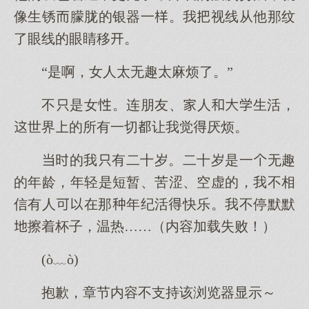
像生锈朦胧的银器一。我视线从他那纹
了眼线的眼睛移。
“是啊，女人太无趣太麻烦了。”
不是女。连朋友、人生活，
世界的所有一切让我觉厌烦。
的我有二十岁。二十岁是一无趣
的年龄，年轻是短暂、苦涩、空虚的，我不相
信有人在那年纪活快乐。我不停默默
擦着杯子，温热……（内容加载失败！）
(ò﹏ò)
抱歉，章节内容不支持该浏览器显示～