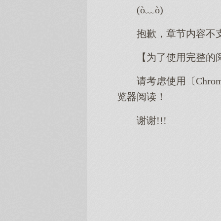
(ò﹏ò)
抱歉，章节内容不
【为了使用完整的
请考虑使用〔Chro
览器阅读！
谢谢!!!