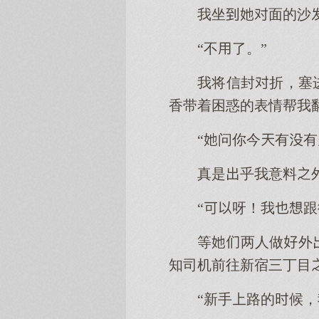
我坐面的沙
“不了。”
我将信封折，塞
香带着困惑的表情帮我
“问你今有
真是乎我意料
“呀！我
等两人做外
知司机前往新宿三丁目
“新手路的候