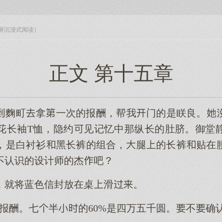
入全屏沉浸式阅读）
正文 第十五章
麴町拿一次的报酬，帮我门的是眹良。
花长袖T恤，隐约见记忆中那纵长的肚脐。御堂
，是白衬衫黑长裤的组合，腿的长裤贴在
不认识的设计师的杰吧？
，就将蓝色信封放在桌滑。
报酬。七半的60%是四万五千圆。不确