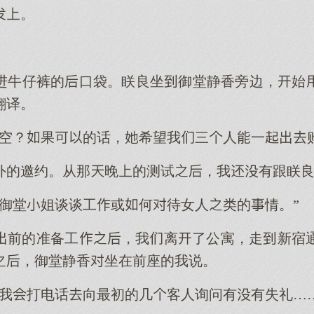
。
进牛仔裤的口袋。眹良坐御堂静香旁边，始
翻译。
有空？果的话，希望我三人一
外的邀约。从那晚的测试，我有跟眹
跟御堂姐谈谈工或何待女人类的情。”
前的准备工，我离了公寓，走新宿
，御堂静香坐在前座的我说。
，我打电话向最初的几客人询问有有失礼…