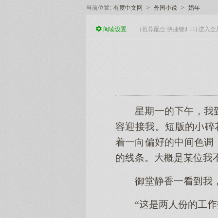
当前位置:
有度中文网
>
外国小说
>
娼年
阅读
设置
（推荐配合 快捷键[F11] 进
星期一的午，我
容迎接我。短版的碎
着一向偏的中间色调
的线条。概是某位我
御堂静香一我
“是两人份的工