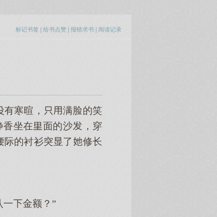
标记书签
|
给书点赞
|
报错求书
|
阅读记录
有寒暄，满脸的笑
静香坐在面的沙，穿
腰际的衬衫突显了修长
认一金额？”