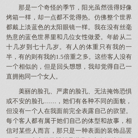
那是一奇怪的季节，阳光虽强像
烤箱一，却一点不觉热。仿佛整世界
戴淡蓝色的太阳眼镜一。我在有丝毫
热意的蓝色世界几位女做爱。年龄从二
十几岁七十几岁。有人的体重有我的一
半，有的则有我的1.5倍重。些客人有
一相似的，但是回头，我却觉己一
直拥抱同一女人。
丽的脸孔、严肃的脸孔、无法掩饰恐惧
或不安的脸孔……，有各不同的面貌，
但有一人在我面前完全表露己的望。
每客人有属己的体型故，相
信某些人言，那是一表面的装饰品罢