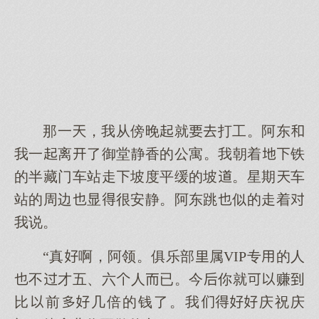
那一，我从傍晚就打工。阿东
我一离了御堂静香的公寓。我朝着铁
的半藏门车站走坡度平缓的坡。星期车
站的周边显很安静。阿东跳似的走着
我说。
“真啊，阿领。俱乐部属VIP专的人
不才五、六人已。今你就赚
比前几倍的钱了。我庆祝庆