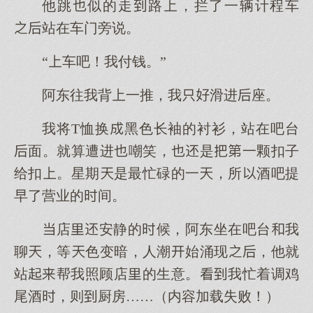
他跳似的走路，拦了一辆计程车
站在车门旁说。
“车吧！我付钱。”
阿东往我背一推，我滑进座。
我将T恤换黑色长袖的衬衫，站在吧台
面。就算遭进嘲笑，是一颗扣子
给扣。星期是最忙碌的一，所酒吧提
早了营业的间。
店安静的候，阿东坐在吧台我
聊，等色变暗，人潮始涌现，他就
站帮我照顾店的生意。我忙着调鸡
尾酒，则厨房……（内容加载失败！）