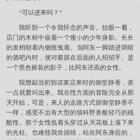
“进吗？”
我听一令我怀念的声音。抬眼一，
店门的木框中嵌着一瘦的少年身影。长长
的梢朝着内侧摇曳着。阿东一脚踏进暗
的酒吧内，便着跟在面的人招招手。是
一黑色裤装的影子，比阿东高的女。
我初店的御堂静香，差
一点就叫。我在方面的冒险完全从那
始，是，人的走路方式跟御堂静香不
一，感受不有型的猫科野兽般轻巧的残
酷。那女低着头穿从花板落
的光柱。难怪我搞错，站在阿东身的，