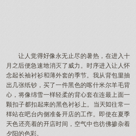
让人觉像永无止尽的暑热，在进入十
月便急速消灭了威力。序进入让人怀
念长袖衬衫薄外套的季节。我从背包抽
几张纸钞，买了一件黑色的喀什米尔羊毛背
，将像绵雪一轻柔的背套在连最面一
颗扣子扣的黑色衬衫。往常一
站在吧台内侧准备店的工。即使在夏季
色亮着的店间，空气中彷佛掺杂着
夕阳的色彩。