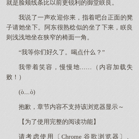
就是脸颊线条比前更锐利的御堂眹良。
我说了一声欢迎你，指着吧台正面的凳
子请坐。阿东很熟稔似的坐了，眹良
则浅浅坐在狭窄的椅面一角。
“我等你久了。喝点什？”
我带着笑容，慢慢……（内容加载失
败！）
(ò﹏ò)
抱歉，章节内容不支持该浏览器显示～
【为了使用完整的阅读功能】
请考虑使用〔Chrome 谷歌浏览器〕、