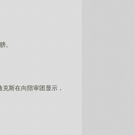
肩膀。
迪克斯在向陪审团显示，