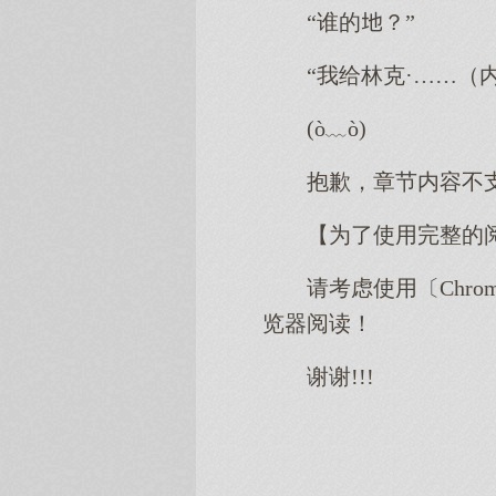
“谁的？”
“我给林克·……（
(ò﹏ò)
抱歉，章节内容不
【为了使用完整的
请考虑使用〔Chro
览器阅读！
谢谢!!!