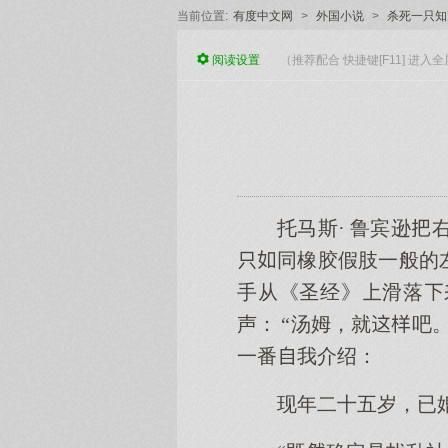
当前位置:
有度中文网
>
外国小说
>
杀死一只知
阅读
设置
（推荐配合 快捷键[F11] 进
托马斯· 鲁宾逊
同橡胶假肢一般的
手从《圣经》滑落
声： “汤姆，就
一番我介绍：
现年二十五岁，已