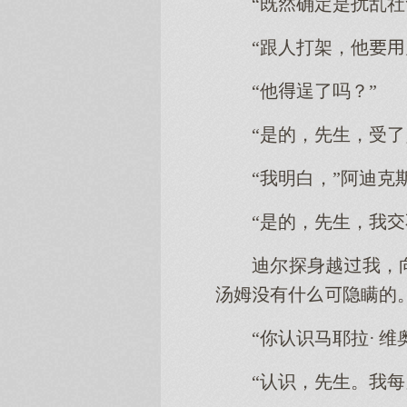
“既确定是扰乱社
“跟人打架，他
“他逞了吗？”
“是的，先生，受
“我明白，”阿迪克
“是的，先生，我
迪尔探身越我，
汤姆有什隐瞒的
“你认识马耶拉· 维
“认识，先生。我