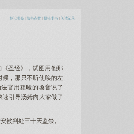
标记书签
|
给书点赞
|
报错求书
|
阅读记录
的《圣经》，试图他那
候，那不听使唤的左
勒法官粗哑的嗓音说了
快速引导汤姆向做了
治安被判处三十监禁。