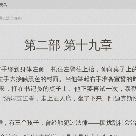
更鸟
入全屏沉浸式阅读）
第二部 第十九章
右手绕身体左侧，托住左臂往抬，伸向桌子
左手接触黑色的封面。他举右手准备宣誓的
，打在书记员的桌子。他正再试一次，泰
吧。”汤姆宣誓，走证人席，坐了。阿迪克斯
婚，有三孩子；曾经触犯法律——因扰乱社