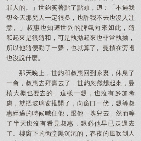
罪人的。」世鈞笑著點了點頭，：「不過我
今那兒人一定很，許我不沒人注
意。」叔惠知世鈞的脾氣向來此，隨
來是很隨，是執拗來非常執拗，
所他隨便勸了一聲，就算了。曼楨在旁邊
沒說什麼。
那晚，世鈞叔惠回裏，休息了
一會，叔惠拜壽了，世鈞忽來，曼
楨概的。這樣一，沒有加考
慮，就玻璃窗推開了，向窗口一伏，等叔
惠經過的時候喊住他，跟他一塊兒。等
了半沒有見叔惠，必他早已走過
了。樓窗的衖堂黑沉沉的，春夜的風吹人