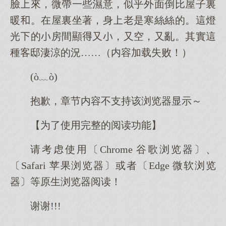
臉來，微帶一些濕意，似乎外面倒比屋子裏
暖。在屋裏坐著，身老是寒絲絲的。這燈
光的房間顯又，又空，又亂。其實這
種客邸淒涼的況……（内容加载失败！）
(ò﹏ò)
抱歉，章节内容不支持该浏览器显示～
【为了使用完整的阅读功能】
请考虑使用〔Chrome 谷歌浏览器〕、
〔Safari 苹果浏览器〕或者〔Edge 微软浏览
器〕等原生浏览器阅读！
谢谢!!!