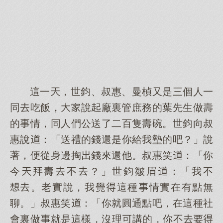
這一，世鈞、叔惠、曼楨又是三個人一
同吃飯，說廠裏管庶務的葉先生做壽
的情，同人們公送了二百隻壽碗。世鈞向叔
惠說：「送禮的錢還是你給我墊的吧？」說
著，便從身邊掏錢來還他。叔惠笑：「你
今拜壽不？」世鈞皺眉：「我不
。老實說，我覺這種情實在有點無
聊。」叔惠笑：「你就圓通點吧，在這種社
會裏做就是這樣，沒理講的，你不