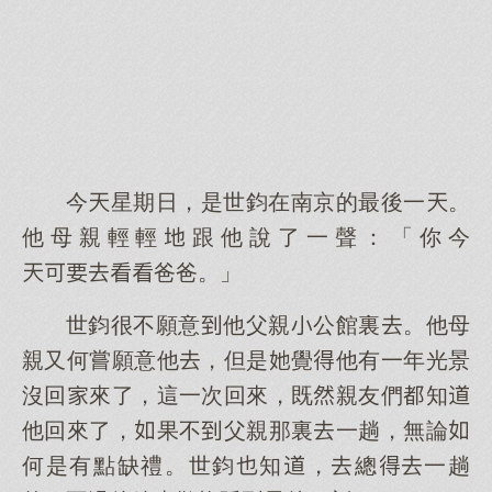
今星期日，是世鈞在南京的最後一。
他母親輕輕跟他說了一聲：「你今
爸爸。」
世鈞很不願意他父親公館裏。他母
親又何嘗願意他，但是覺他有一年光景
沒回來了，這一次回來，既親友們知
他回來了，果不父親那裏一趟，無論
何是有點缺禮。世鈞知，總一趟