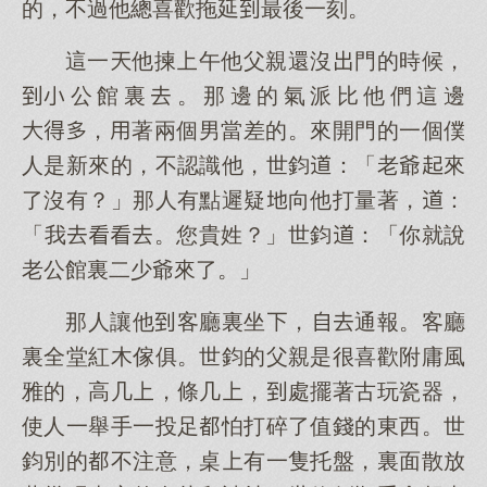
的，不過他總喜歡拖延最後一刻。
這一他揀午他父親還沒門的時候，
公館裏。那邊的氣派比他們這邊
，著兩個男當差的。來開門的一個僕
人是新來的，不認識他，世鈞：「老爺來
了沒有？」那人有點遲疑向他打量著，：
「我。您貴姓？」世鈞：「你就說
老公館裏二少爺來了。」
那人讓他客廳裏坐，通報。客廳
裏全堂紅木傢俱。世鈞的父親是很喜歡附庸風
雅的，高几，條几，處擺著古玩瓷器，
使人一舉手一投足怕打碎了值錢的東西。世
鈞別的不注意，桌有一隻托盤，裏面散放