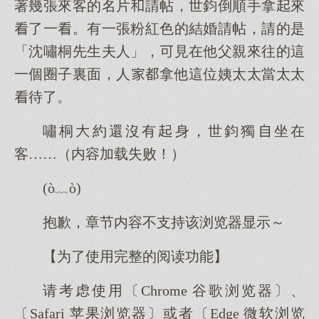
著幾張來客的名片請帖，世鈞倒順手拿來
了一。有一張粉紅色的結婚請帖，請的是
「沈嘯桐先生夫人」，見在他父親來往的這
一個圈子裏面，人拿他這位姨太太當太太
待了。
嘯桐約還沒有身，世鈞獨坐在
客……（内容加载失败！）
(ò﹏ò)
抱歉，章节内容不支持该浏览器显示～
【为了使用完整的阅读功能】
请考虑使用〔Chrome 谷歌浏览器〕、
〔Safari 苹果浏览器〕或者〔Edge 微软浏览