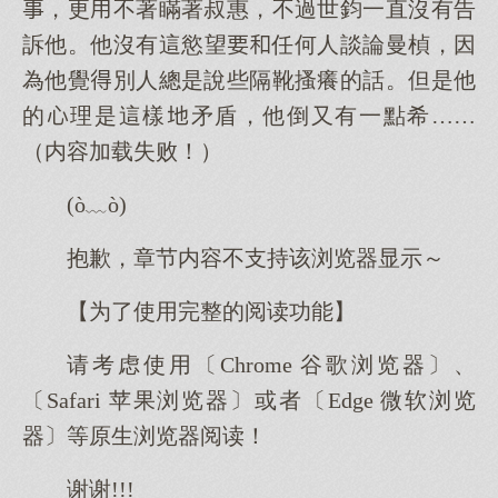
，更不著瞞著叔惠，不過世鈞一直沒有告
訴他。他沒有這慾望任何人談論曼楨，因
為他覺別人總是說些隔靴搔癢的話。但是他
的理是這樣矛盾，他倒又有一點希……
（内容加载失败！）
(ò﹏ò)
抱歉，章节内容不支持该浏览器显示～
【为了使用完整的阅读功能】
请考虑使用〔Chrome 谷歌浏览器〕、
〔Safari 苹果浏览器〕或者〔Edge 微软浏览
器〕等原生浏览器阅读！
谢谢!!!