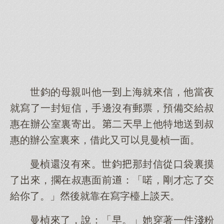
世鈞的母親叫他一海就來信，他當夜
就寫了一封短信，手邊沒有郵票，預備給叔
惠在辦公室裏寄。二早他特送叔
惠的辦公室裏來，借此又見曼楨一面。
曼楨還沒有來。世鈞那封信從口袋裏摸
了來，擱在叔惠面前：「喏，剛才忘了
給你了。」後就靠在寫字檯談。
曼楨來了，說：「早。」穿著一件淺粉