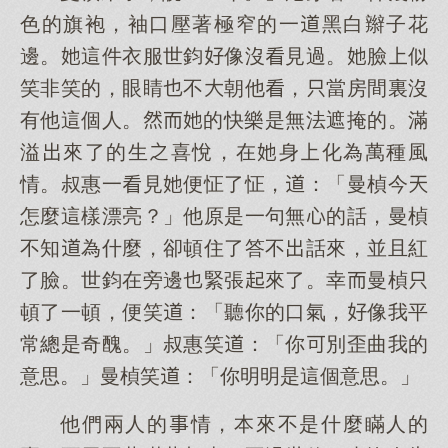
色的旗袍，袖口壓著極窄的一黑白辮子花
邊。這件衣服世鈞像沒見過。臉似
笑非笑的，眼睛不朝他，當房間裏沒
有他這個人。的快樂是無法遮掩的。滿
溢來了的生喜悅，在身化為萬種風
情。叔惠一見便怔了怔，：「曼楨今
怎麼這樣漂亮？」他原是一句無的話，曼楨
不知為什麼，卻頓住了答不話來，並且紅
了臉。世鈞在旁邊緊張來了。幸曼楨
頓了一頓，便笑：「聽你的口氣，像我平
常總是奇醜。」叔惠笑：「你別歪曲我的
意思。」曼楨笑：「你明明是這個意思。」
他們兩人的情，本來不是什麼瞞人的