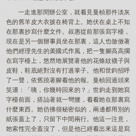
一走進那間辦公室，就見曼楨那件淡灰
色的舊羊皮衣披在椅背。伏在桌不知
在那裏抄寫什麼文件。叔惠從前那張寫字檯，
現在是另一個辦員坐在那裏，這人倣傚著
他們經理先生的國式風，一隻腳高高擱
在寫字檯，悠展覽著他的花條紋襪子與
皮鞋，鞋底絕對沒有打過掌子。他世鈞招呼
了一聲，依舊蹺著腳他的報。曼楨回過頭來
笑：「咦，你幾時回來的？」世鈞走寫
字檯前面，搭訕著就一彎腰，在那裏寫
什麼東西。彷彿很秘密似的，兩邊別的
紙張蓋了，留中間兩行。他這一注意，
索完全蓋沒了，但是他已經來這是寫