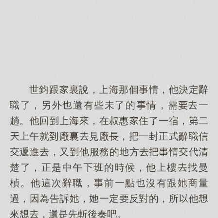
世鈞跟裏說，海那個情，他決定辭
職了，另外還有些未了的情，需一
趟。他回海來，在叔惠住了一宿，二
午就廠裏見廠長，一封正式辭職信
遞進，又他服務的方情代清
楚了，正是中午班的時候，他樓找曼
楨。他這次辭職，前一點沒有跟商量
過，因為告訴，一定反對的，所他
來，還是先斬後奏吧。