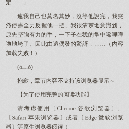
定……」
連我己莫名其妙，沒等他說完，我突
使盡全力反握他一。我很清楚意識，
原先堅強有力的手，一子在我的掌中唏哩嘩
啦垮了。因此由這偶發的驚訝，……（内容
加载失败！）
(ò﹏ò)
抱歉，章节内容不支持该浏览器显示～
【为了使用完整的阅读功能】
请考虑使用〔Chrome 谷歌浏览器〕、
〔Safari 苹果浏览器〕或者〔Edge 微软浏览
器〕等原生浏览器阅读！