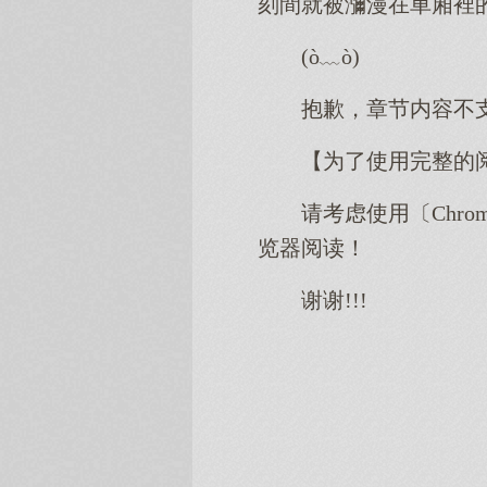
刻間就被瀰漫在車廂裡
(ò﹏ò)
抱歉，章节内容不
【为了使用完整的
请考虑使用〔Chro
览器阅读！
谢谢!!!