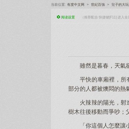
当前位置:
有度中文网
>
世紀百強
>
兒子的大玩
阅读
设置
（推荐配合 快捷键[F11] 进
雖是暮春，氣
平快的車廂裡，所
部分的人被燠悶的熱
火辣辣的陽光，
樹木往後移動爭吵；
「你這個人怎麼讓