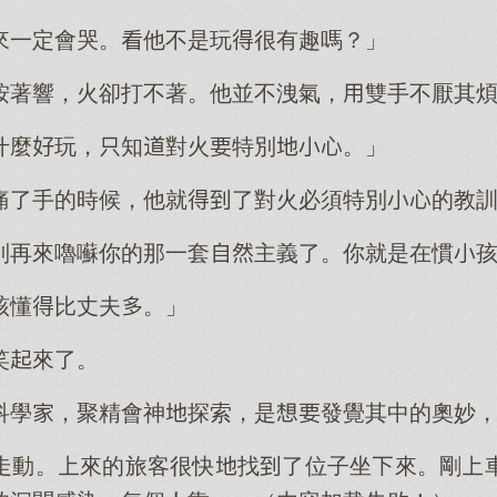
來一定會哭。他不是玩很有趣嗎？」
按著響，火卻打不著。他並不洩氣，雙手不厭其
什麼玩，知對火特別。」
痛了手的時候，他就了對火必須特別的教
別再來嚕囌你的那一套主義了。你就是在慣
該懂比丈夫。」
笑來了。
科學，聚精會神探索，是發覺其中的奧妙
走動。來的旅客很快找了位子坐來。剛