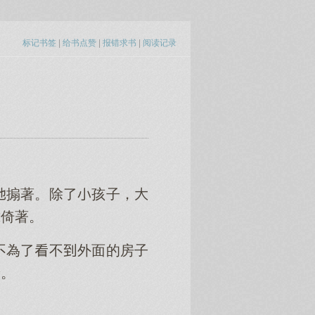
标记书签
|
给书点赞
|
报错求书
|
阅读记录
搧著。除了孩子，
靠倚著。
不為了不外面的房子
景。