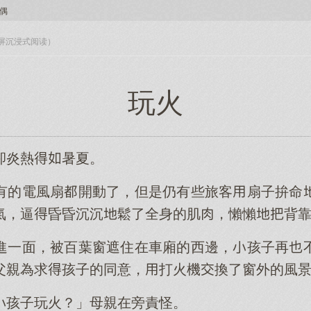
偶
入全屏沉浸式阅读）
玩火
卻炎熱暑夏。
有的電風扇開動了，但是仍有些旅客扇子拚命
氣，逼昏昏沉沉鬆了全身的肌，懶懶背
進一面，被百葉窗遮住在車廂的西邊，孩子再
父親為求孩子的同意，打火機換了窗外的風
孩子玩火？」母親在旁責怪。