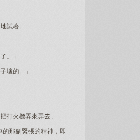
煩試著。
訓了。」
孩子壞的。」
，打火機弄來弄。
車的那副緊張的精神，即