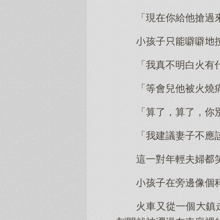
「現在你給他搶過
孩子噼噼
「我真不明白火有
「等會兒他被火燒
「算了，算了，你
「我建議妻子不應
這一對年輕夫婦
孩子在旁邊像個
火車又從一個鎮