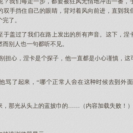
呢？我每走一步，被狂风无情冲击一番，
的双手挡住己的眼睛，背着风向前进，直我
完了。
至盖了我在路的所有声音。，涅
别人一句听不见。
“别担，涅卡是探子，他一直是谨慎，
”他骂了，“哪正常人在候外
，那光从头的蓝披巾的……（内容加载失败！