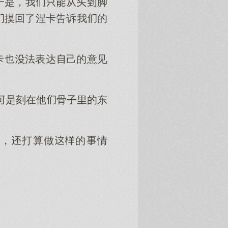
是，我从头脚
摸回了涅卡告诉我的
卡法表达己的意见
是刻在他骨子的东
面，打算做的情
）