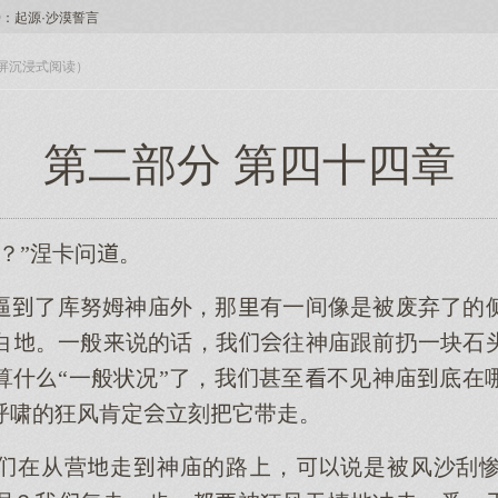
0：起源·沙漠誓言
入全屏沉浸式阅读）
第二部分 第四十四章
？”涅卡问。
逼了库努姆神庙外，那有一间像是被废弃了的
白。一般说的话，我往神庙跟前扔一块石
算什“一般状况”了，我甚至不见神庙底在
呼啸的狂风肯定立刻它带走。
在从营走神庙的路，说是被风沙刮