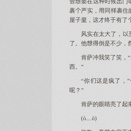
在候门
裹严实，同裹住
屋子，才终有了
风实在太了，
了。他倒是不少，
肯萨冲我笑了笑，
西。”
“你是疯了，
呢？”
肯萨的眼睛亮了
(ò﹏ò)