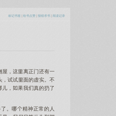
标记书签
|
给书点赞
|
报错求书
|
阅读记录
侧屋，离正门有一
头，试试面的虚实。不
哪儿，果我真的扔了
惨了。哪精神正常的人