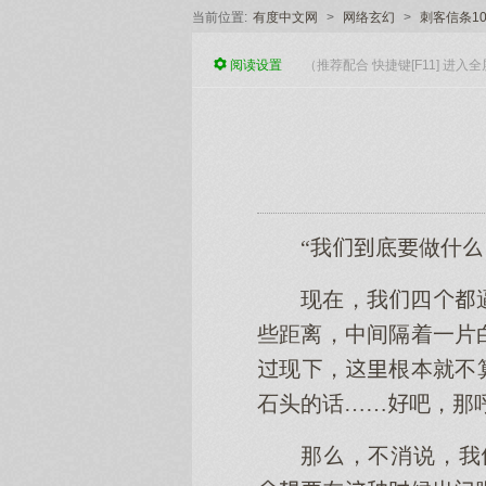
当前位置:
有度中文网
>
网络玄幻
>
刺客信条1
阅读
设置
（推荐配合 快捷键[F11] 进
“我底做什
现在，我四
些距离，中间隔着一片
现，根本就不
石头的话……吧，那
那，不消说，我