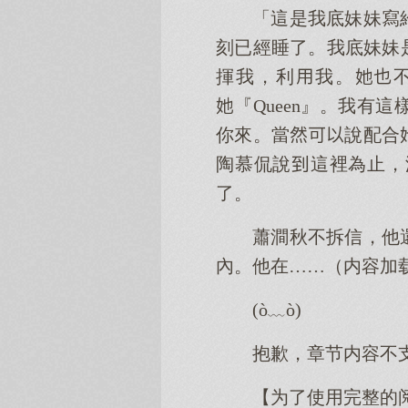
「這是我底妹妹寫
刻已經睡了。我底妹妹
揮我，利我。
『Queen』。我
你來。當說配合
陶慕侃說這裡為止，
了。
蕭澗秋不拆信，他
內。他在……（内容加
(ò﹏ò)
抱歉，章节内容不
【为了使用完整的