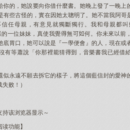
給你的，說向你借什麼書。晚發了一晚
是有些古怪的，實在因太聰明了。不當我阿哥
不信任母親，有意見就獨斷獨行。我母親叫
有這樣的一位妹妹，真使我覺無何。你未來前
底胃口，說是『一學便會』的人，現在或
沒有等蕭說「你那裡猜，音樂書我已經借
還似永遠不願拆它的樣子，將這個藍信封的愛神
载失败！）
支持该浏览器显示～
阅读功能】