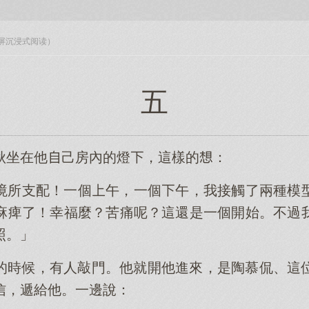
入全屏沉浸式阅读）
五
秋坐在他己房內的燈，這樣的：
境所支配！一個午，一個午，我接觸了兩種模
麻痺了！幸福麼？苦痛呢？這還是一個開始。不過
照。」
的時候，有人敲門。他就開他進來，是陶慕侃、這
信，遞給他。一邊說：