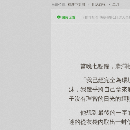
当前位置:
有度中文网
>
世紀百強
>
二月
阅读
设置
（推荐配合 快捷键[F11] 进
當晚七點鐘，蕭澗
「我已經完全為環
沫，我幾乎將己拿來
子沒有理智的日光的輝
他最後的一字
迷的從衣袋內取一封