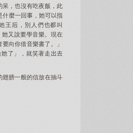
的呆，沒有吃夜飯，此
是什麼一回，指
王，別人們叫
，又說學音樂。現在
者向你借音樂書了。」
給了」，就笑著走
的翅膀一般的信放在抽斗