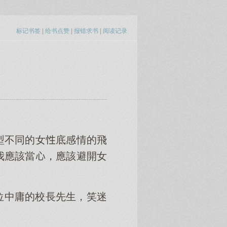
标记书签
|
给书点赞
|
报错求书
|
阅读记录
型不同的女底感情的飛
我應該當，應該避開女
位中庸的校長先生，笑迷