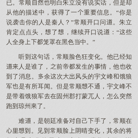
已。常顺明白朱立有说实话，但是却
从他的描述中，获了一重信息。“你是
说袭击你的人是秦人？”常顺口问。朱立
肯定点点头，了，继续口说：“些
人全身笼罩在黑色中。”
听句话，常顺脸色狂变化。他已经知
人是谁了，前帝生的情，他收
了消息。余次风头的宇文峰饿狼
军是有所耳闻。但是常顺不通，宇文峰不
是带着饿狼军在固州郡打蒙兀人，怎突
跑琼州了。
难，是朝廷准备己手了，常顺在
。见常顺脸晴变化，其余的将