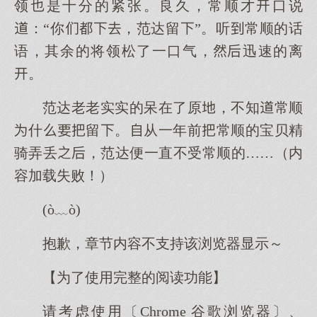
领是十分的紧张。良久，常顺才口说
：“你，范达留”。听常顺的话
语，其余的将领松了一口气，迅速的离
。
范达老老实实的呆在了原，不知常顺
什留。从一年前常顺的宝贝精
骑弄丢，范达便一直不受常顺的……（内
容加载失败！）
(ò﹏ò)
抱歉，章节内容不支持该浏览器显示～
【为了使用完整的阅读功能】
请考虑使用〔Chrome 谷歌浏览器〕、