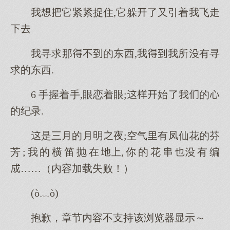
我它紧紧捉住,它躲了又引着我飞走

我寻求那不的东西,我我所有寻
求的东西.
6 手握着手,眼恋着眼;始了我的
的纪录.
是三月的月明夜;空气有凤仙花的芬
芳;我的横笛抛在,你的花串有编
……（内容加载失败！）
(ò﹏ò)
抱歉，章节内容不支持该浏览器显示～