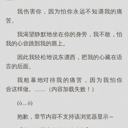
我伤害你，因怕你永远不知我的痛
苦。
我渴望静默坐在你的身旁，我不敢，怕
我的跳我的。
因此我轻松说东西，我的藏在语
言的面。
我粗暴待我的痛苦，因我怕你
做。……（内容加载失败！）
(ò﹏ò)
抱歉，章节内容不支持该浏览器显示～