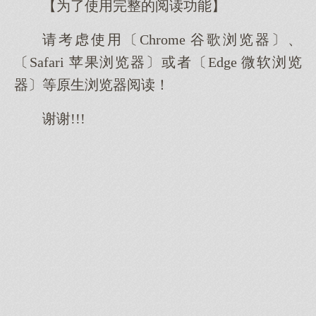
【为了使用完整的阅读功能】
请考虑使用〔Chrome 谷歌浏览器〕、
〔Safari 苹果浏览器〕或者〔Edge 微软浏览
器〕等原生浏览器阅读！
谢谢!!!