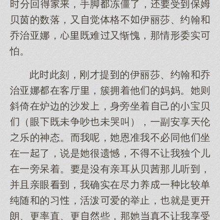
分回，手脚冻僵了，受保姆
贝茵的数落，又觉体格不伊丽莎、约翰
乔治亚娜，既难又惭愧，那情形委实
怕。
此此刻，刚才提的伊丽莎、约翰乔
治亚娜在客厅，簇拥着他的妈妈。则
斜倚在炉边的沙，身旁坐着己的宝贝
（眼既未争吵未哭叫），一副安享伦
乐的神态。我呢，恩准我不必同他坐
在一了，说是很遗憾，不不让我独儿
在一旁呆着。是有亲耳从贝茜那儿听，
并且亲眼，我确实在尽力养一比较单
纯随的习，活泼爱的举止，就是更
朗、更率直、更些，那真不让我享受