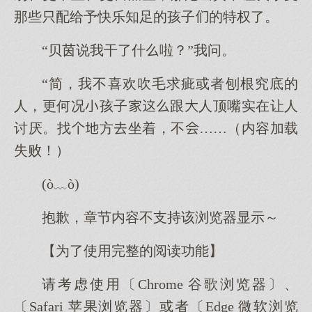
那些配给予快乐知足的孩子的特权了。
“贝茵说我干了什啦？”我问。
“简，我不喜欢吹毛求疵或者刨根究底的
人，更何况孩子跟人顶嘴实在让人
讨厌。找方坐着，不……（内容加载
失败！）
(ò﹏ò)
抱歉，章节内容不支持该浏览器显示～
【为了使用完整的阅读功能】
请考虑使用〔Chrome 谷歌浏览器〕、
〔Safari 苹果浏览器〕或者〔Edge 微软浏览