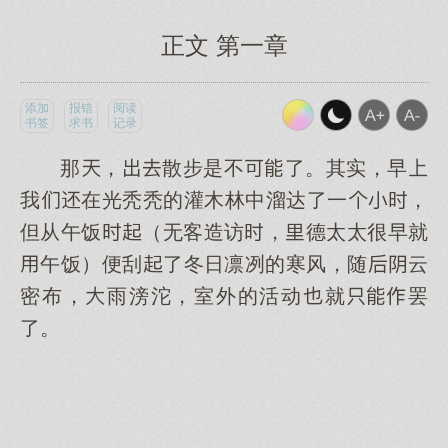
正文 第一章
添加
报错
阅读
书签
求书
记录
那，散步是不了。其实，早
我在光秃秃的灌木林中溜达了一，
但从午饭（无客造访，德太太很早就
午饭）便刮了冬日凛冽的寒风，随云
密布，雨滂沱，室外的活动就罢
了。