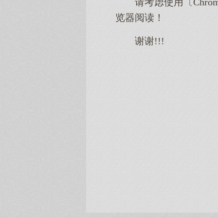
请考虑使用〔Chro
览器阅读！
谢谢!!!