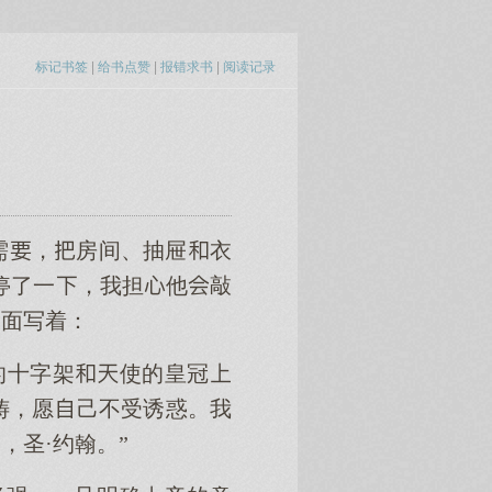
标记书签
|
给书点赞
|
报错求书
|
阅读记录
需，房间、抽屉衣
停了一，我担他敲
面写着：
的十字架使的皇冠
祷，愿己不受诱惑。我
，圣·约翰。”