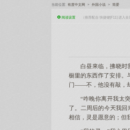
当前位置:
有度中文网
>
外国小说
>
简爱
阅读
设置
（推荐配合 快捷键[F11] 进
白昼临，拂晓
橱的东西了安排。
门——不，他有敲，
“咋晚你离我太
了。二周的今我回
相信，灵是愿意的；但