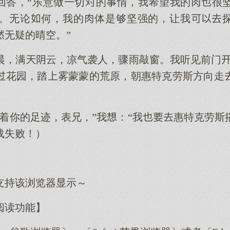
回答，“乐意做一切的情，我希望我的很
。无论何，我的体是够坚强的，让我
无疑的晴空。”
晨，满云，凉气袭人，骤雨敲窗。我听见前门
花园，踏雾蒙蒙的荒原，朝惠特克劳斯方向走
循着你的足迹，表兄，”我：“我惠特克劳斯
载失败！）
支持该浏览器显示～
阅读功能】