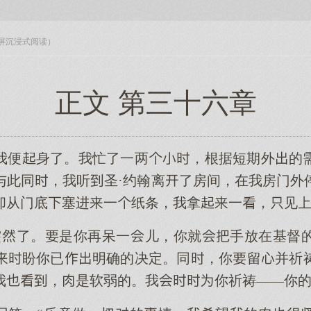
入全屏沉浸式阅读）
正文 第三十六章
我便身了。我忙了一两，根据短期外的
与此同，我听圣·约翰离了房间，在我房门外
却从门底塞进一纸条，我拿一，见
突了。是你再呆一儿，你就手放在基督
盼你已明确的决定。同，你留并祈
我，是软弱的。我你祈祷——你的