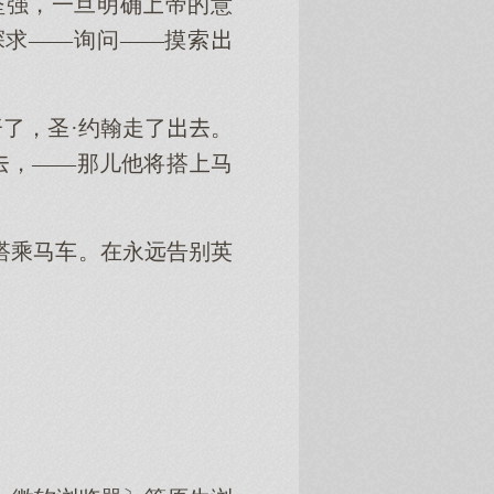
坚强，一旦明确帝的意
探求——询问——摸索
了，圣·约翰走了。
，——那儿他将搭马
搭乘马车。在永远告别英