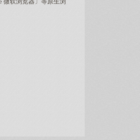
dge 微软浏览器〕等原生浏