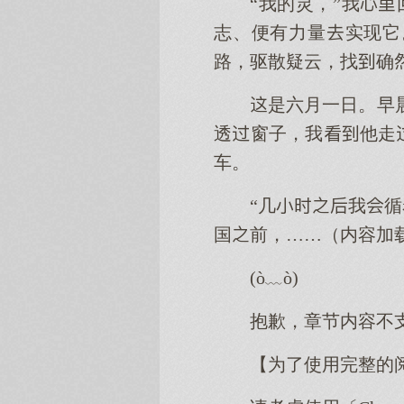
“我的灵，”我
志、便有力量实现它
路，驱散疑云，找确
是六月一日。早
透窗子，我他走
车。
“几我
国前，……（内容加
(ò﹏ò)
抱歉，章节内容不
【为了使用完整的