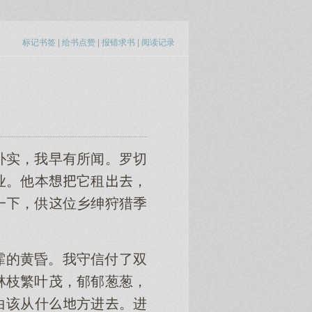
标记书签
|
给书点赞
|
报错求书
|
阅读记录
朴实，我早有所闻。罗切
业。他本它租，
一，供位乡绅狩猎季
霏的黄昏。我守信付了双
林枝繁叶茂，郁郁葱葱，
白该从什方进。进