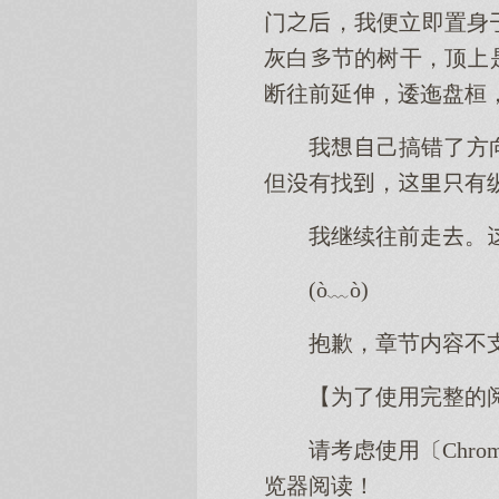
门，我便立即置身
灰白节的树干，顶
断往前延伸，逶迤盘桓
我己搞错了方
但有找，有
我继续往前走。
(ò﹏ò)
抱歉，章节内容不
【为了使用完整的
请考虑使用〔Chro
览器阅读！