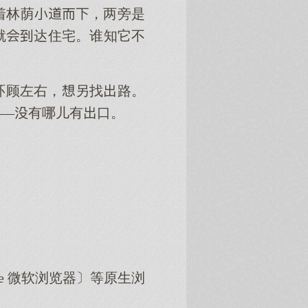
着林荫，两旁是
就达住宅。谁知它不
环顾左右，另找路。
——有哪儿有口。
dge 微软浏览器〕等原生浏