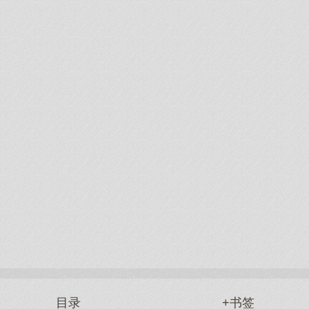
目录
+书签