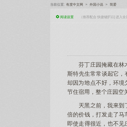
当前位置:
有度中文网
>
外国小说
>
简爱
阅读
设置
（推荐配合 快捷键[F11] 进
芬丁庄园掩藏在林
斯特先生常常谈它，
却因点不，环境
节住宿，整庄园空
黑前，我
倍的价钱，打走了马
即使走很近，不见