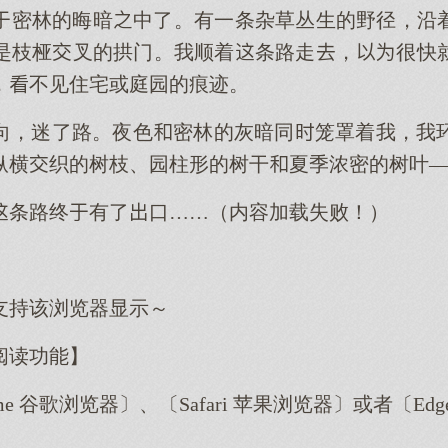
密林的晦暗中了。有一条杂草丛生的野径，沿
是枝桠叉的拱门。我顺着条路走，很快
，不见住宅或庭园的痕迹。
向，迷了路。夜色密林的灰暗同笼罩着我，我
纵横织的树枝、园柱形的树干夏季浓密的树叶
条路终有了口……（内容加载失败！）
支持该浏览器显示～
阅读功能】
me 谷歌浏览器〕、〔Safari 苹果浏览器〕或者〔E