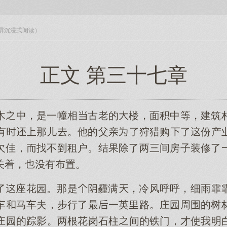
入全屏沉浸式阅读）
正文 第三十七章
木中，是一幢相古老的楼，面积中等，建筑
有那儿。他的父亲了狩猎购了份产
欠佳，找不租户。结果除了两三间房子装修了
关着，有布置。
了座花园。那是霾满，冷风呼呼，细雨霏
车马车夫，步行了最一英路。庄园周围的树
庄园的踪影。两根花岗石柱间的铁门，才使我明