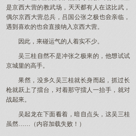
是京西营的教武场，有人在比武，
偶尔京西营总兵，吕国公张极亲临，
遇喜欢的直接纳入京西营。
因此，碰运气的人着实不少。
吴三桂不是冲张极的，他试试
京城的高手。
果，久吴三桂就长身，抓长
枪就跃了擂台，着那守擂人一抬手，就
战。
吴龙在面着，暗点头，吴三桂
虽……（内容加载失败！）