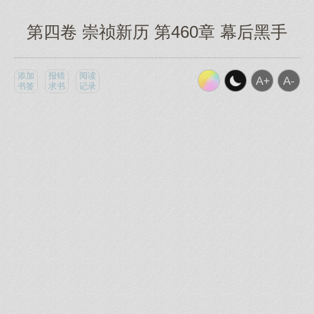
第四卷 崇祯新历 第460章 幕后黑手
添加
报错
阅读
书签
求书
记录