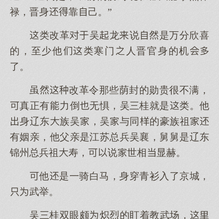
禄，晋身靠己。”
类改革吴龙说是万分欣喜
的，至少他类寒门人晋官身的机
了。
虽改革令那些荫封的勋贵很不满，
真正有力倒无惧，吴三桂就是类。他
身辽东族吴，吴与同的豪族祖
有姻亲，他父亲是江苏总兵吴襄，舅舅是辽东
锦州总兵祖寿，说世相显赫。
他是一骑白马，身穿青衫入了京城，
武举。
吴三桂双眼颇炽烈的盯着教武场，