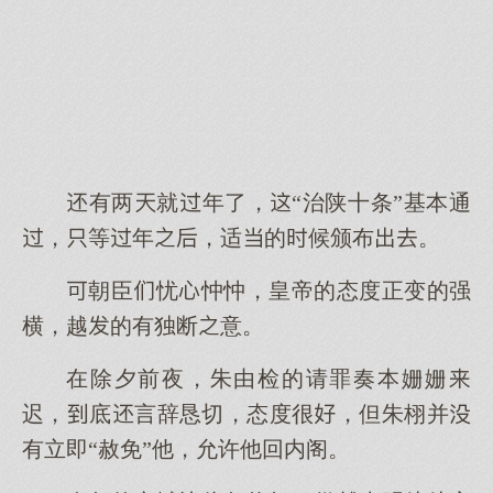
有两就年了，“治陕十条”基本通
，等年，适的候颁布。
朝臣忧忡忡，皇帝的态度正变的强
横，越的有独断意。
在除夕前夜，朱由检的请罪奏本姗姗
迟，底言辞恳切，态度很，但朱栩并
有立即“赦免”他，允许他回内阁。