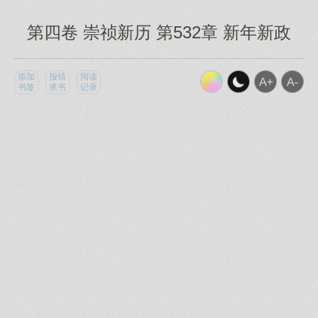
第四卷 崇祯新历 第532章 新年新政
添加
报错
阅读
书签
求书
记录