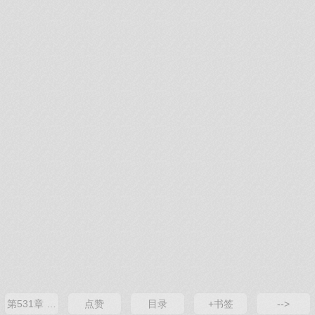
第531章 决意下江南
点赞
目录
+书签
-->