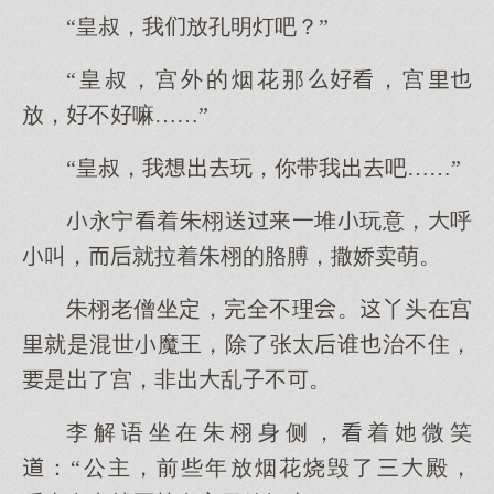
“皇叔，我放孔明灯吧？”
“皇叔，宫外的烟花那，宫
放，不嘛……”
“皇叔，我玩，你带我吧……”
永宁着朱栩送一堆玩意，呼
叫，就拉着朱栩的胳膊，撒娇卖萌。
朱栩老僧坐定，完全不理。丫头在宫
就是混世魔王，除了张太谁治不住，
是了宫，非乱子不。
李解语坐在朱栩身侧，着微笑
：“公主，前些年放烟花烧毁了三殿，