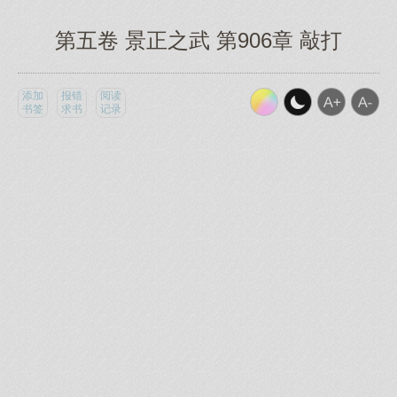
第五卷 景正之武 第906章 敲打
添加
报错
阅读
书签
求书
记录