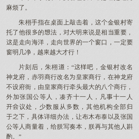
麻烦了。
朱栩手指在桌面敲击着，金银村寄
托了他很的法，明说是相重，
是走向海洋，走向世界的一窗口，一定
窗明几净，越越才行！
片刻，朱栩：“吧，金银村改名
神龙府，赤羽商行改名皇商行，在神龙府
不设府衙，由皇商行牵头最的八商行，
外加张国公等人，凑齐十一人，凡十一人
议处，少数服从数，其他机构全部归
，具体详细办法，让布木布泰及张国
公等人商量着，给朕写奏本，朕再与其他人斟
酌。”