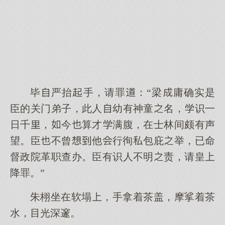
毕严抬手，请罪：“梁庸确实是
臣的关门弟子，此人幼有神童名，识一
日千，今算才满腹，在士林间颇有声
望。臣不曾他行徇包庇举，已命
督政院革职查办。臣有识人不明责，请皇
降罪。”
朱栩坐在软塌，手拿着茶盖，摩挲着茶
水，目光深邃。