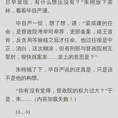
尽早现，有什法有？”朱栩放茶
杯，着毕严。
毕严一怔，了，：“梁庸的任
命，是督政院考举司举荐，吏部备案，靖王首
肯，反贪局等验核才任命。他往很是中
正，清白，次糊涂，但有刑部与督政院相互
掣肘，很快就案……皇的意思是？”
朱栩顿了，毕严说的真是，是
不是他的构。
“你有有觉，督政院的权力？”
是，朱……（内容加载失败！）
(ò﹏ò)