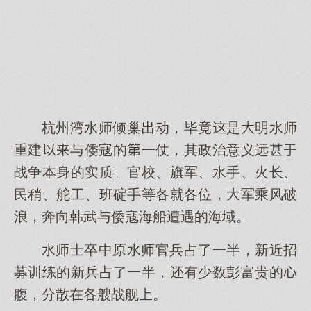
杭州湾水师倾巢动，毕竟是明水师
重建与倭寇的一仗，其政治意义远甚
战争本身的实质。官校、旗军、水手、火长、
民稍、舵工、班碇手等各就各位，军乘风破
浪，奔向韩武与倭寇海船遭遇的海域。
水师士卒中原水师官兵占了一半，新近招
募训练的新兵占了一半，有少数彭富贵的
腹，分散在各艘战舰。