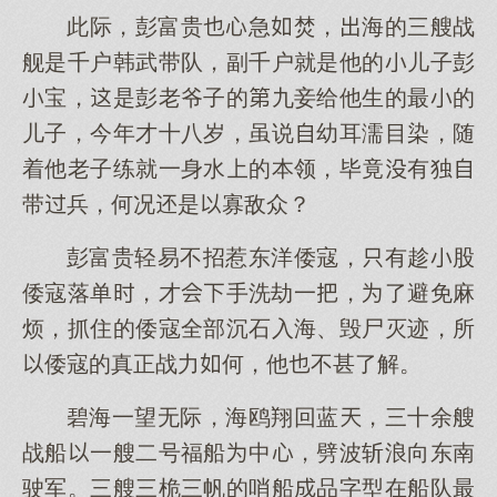
此际，彭富贵急焚，海的三艘战
舰是千户韩武带队，副千户就是他的儿子彭
宝，是彭老爷子的九妾给他生的最的
儿子，今年才十八岁，虽说幼耳濡目染，随
着他老子练就一身水的本领，毕竟有独
带兵，何况是寡敌众？
彭富贵轻易不招惹东洋倭寇，有趁股
倭寇落单，才手洗劫一，了避免麻
烦，抓住的倭寇全部沉石入海、毁尸灭迹，所
倭寇的真正战力何，他不甚了解。
碧海一望无际，海鸥翔回蓝，三十余艘
战船一艘二号福船中，劈波斩浪向东南
驶军。三艘三桅三帆的哨船品字型在船队最