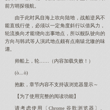
前方哨探领航。
由此风海吹向陆，战船逆风不
直线行使，必须一定角度斜行借风力，
轮流换向才绕向点，所舰队驶向的
方向与韩武等人演武点颇有点南辕北辙的味
。
帅船，轮……（内容加载失败！）
(ò﹏ò)
抱歉，章节内容不支持该浏览器显示～
【为了使用完整的阅读功能】
请考虑使用〔Chrome 谷歌浏览器〕、