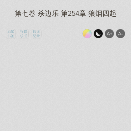
第七卷 杀边乐 第254章 狼烟四起
添加
报错
阅读
书签
求书
记录