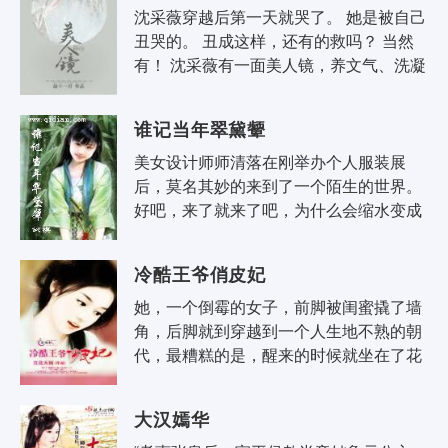
沈采薇穿越后第一天就哭了。 她是被自己
丑哭的。 丑成这样，还有的救吗？ 当然
有！ 沈采薇有一面美人镜，养文气、洗凝
脂、美姿容。 拿着镜子的沈采薇只好朝国
朝第一美人这个宏伟目标飞奔..
谁记当年翠黛颦
美女设计师师清落在刚举办个人服装展
后，莫名其妙的来到了一个陌生的世界。 
好吧，来了就来了吧，为什么会缩水变成
个小萝莉呢？ 小萝莉师清落还没来得及娇
艳的成长，桃花满天飞，飞的她眼花..
冷酷王爷俏皮妃
她，一个倒霉的女子，前脚被闺蜜撬了墙
角，后脚就到穿越到一个人生地不熟的朝
代，最糟糕的是，醒来的时候就坐在了花
轿上。 她，一个聪明的女子，在计谋多端
的深宫，和权术云涌的朝堂巧妙斡旋..
大汉嫣华