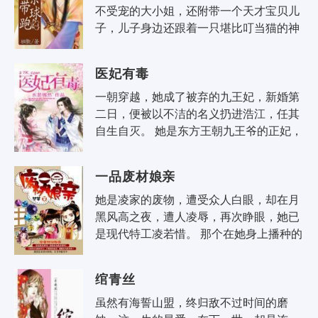
不受宠的大小姐，还附带一个天才宝贝儿
子，儿子身边还跟着一只堪比叮当猫的神
秘兽宠！ 好吧，人生直接跳过了生儿育女
这一阶段，省事了，至于孩子他爹是..
医妃有毒
一朝穿越，她成了被弃的九王妃，新婚第
二日，便被以不洁的名义扔进浩江，任其
自生自灭。 她是东方王朝九王爷的正妃，
且是二十一世纪特种部队的女军医，医术
高超，毒术惊人。 娘家陷害，她狠..
一品废材娘亲
她是凌家的废物，遭受众人白眼，却在月
黑风高之夜，遭人凌辱，再次睁眼，她已
是现代特工凌若惜。 那个在她身上播种的
男人是谁，趁着她意识模糊，要了她无数
次，却在清醒之后，撒手远去。 再..
绾青丝
虽然有海誓山盟，终归敌不过时间的磨