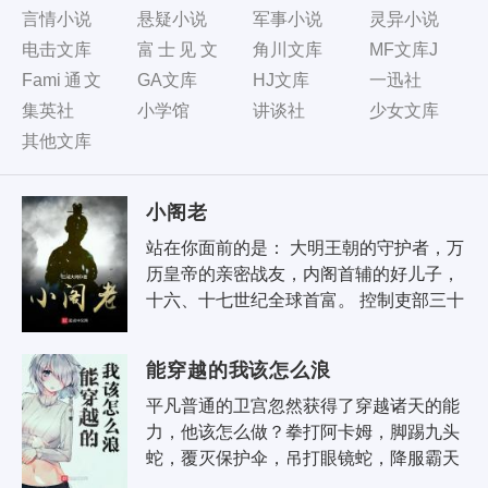
言情小说
悬疑小说
军事小说
灵异小说
电击文库
富士见文
角川文库
MF文库J
库
Fami通文
GA文库
HJ文库
一迅社
库
集英社
小学馆
讲谈社
少女文库
其他文库
小阁老
站在你面前的是： 大明王朝的守护者，万
历皇帝的亲密战友，内阁首辅的好儿子，
十六、十七世纪全球首富。 控制吏部三十
年的幕后黑手，宗藩制度的掘墓人，东林
党口中的严世藩第二，张..
能穿越的我该怎么浪
平凡普通的卫宫忽然获得了穿越诸天的能
力，他该怎么做？拳打阿卡姆，脚踢九头
蛇，覆灭保护伞，吊打眼镜蛇，降服霸天
虎，摧毁大脚帮？ 卫宫：几个菜啊，喝成