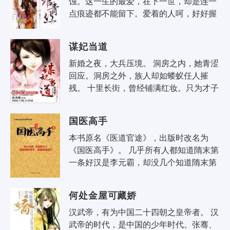
蚀。这一生的最爱，在下一世，却是连一
点痕迹都不能留下。爱着的人呵，好好握
着他的手。下辈子，你身边的人就不再是
他了。你还能记得爱过谁？ 故事主人公..
谋妃当道
新婚之夜，大兵压境。 洞房之内，她青涩
回应。洞房之外，族人却如蝼蚁任人摧
残。 十里长街，曾经铺满红妆。只为才子
佳人缔结良缘传为佳话。 而今，却尸横遍
野，恍如人间地狱。 一夜梦醒，..
国医高手
本书原名《医道官途》，出版时改名为
《国医高手》。 几乎所有人都知道隋末第
一条好汉是李元霸，却没几个知道隋末第
一圣手是张一针。 张一针不是个英雄，虽
然医术高超，可是从来不做没有回报..
何处金屋可藏娇
汉武帝，有为中国二十四朝之皇帝者。 汉
武帝的时代，是中国的少年时代。张骞、