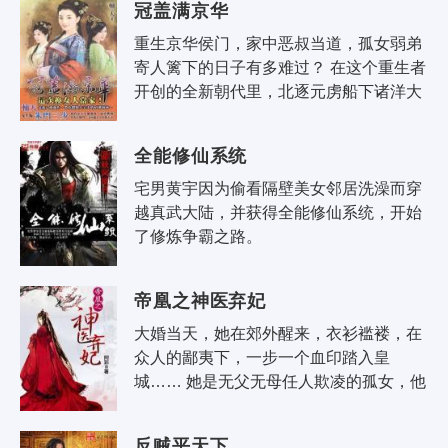
冠盖满京华
重生京华侯门，家中恶叔当道，孤女弱弟
寄人篱下的日子有多难过？ 在这个重生者
开创的全新朝代里，北逐元虏船下诸洋大
搞发明已经是过去式了，陈澜满以为翻身
做主搞定婚事就能高枕无忧，可是麻..
全能修仙系统
宅男黄宇因为偷看隔壁美女邻居洗澡而穿
越真武大陆，并获得全能修仙系统，开始
了修炼争霸之路。
帝凰之神医弃妃
大婚当天，她在郊外醒来，衣衫褴褛，在
众人的鄙夷下，一步一个血印踏入皇
城…… 她是无父无母任人欺凌的孤女，他
是一人之下万人之上的铁血王爷。她满身
是伤，狼狈不堪。他遗世独立，风华无
反贼平天下