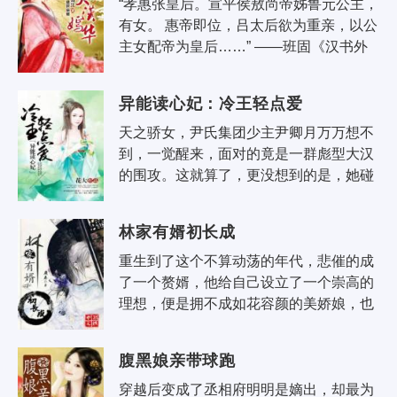
“孝惠张皇后。宣平侯敖尚帝姊鲁元公主，
有女。 惠帝即位，吕太后欲为重亲，以公
主女配帝为皇后……” ——班固《汉书外
戚传》 野史上，她在北宫安静的死去。死
后宫人为其收殁尸身，惊讶的发现，..
异能读心妃：冷王轻点爱
天之骄女，尹氏集团少主尹卿月万万想不
到，一觉醒来，面对的竟是一群彪型大汉
的围攻。这就算了，更没想到的是，她碰
了不该碰的人！ “男人，好身材就该露，
衣服我拿走了！” “男人，看你不像..
林家有婿初长成
重生到了这个不算动荡的年代，悲催的成
了一个赘婿，他给自己设立了一个崇高的
理想，便是拥不成如花容颜的美娇娘，也
要当一个大大的软饭王。 可是软饭不好吃
啊！所有人都在诅咒吃软饭的人。 ..
腹黑娘亲带球跑
穿越后变成了丞相府明明是嫡出，却最为