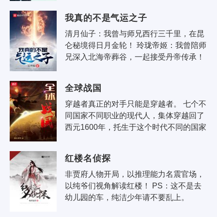
这样。我要是有着野心，至于混..
我真的不是气运之子
清月仙子：我曾与师兄西行三千里，在昆
仑秘境得日月金轮！ 玲珑帝姬：我曾陪师
兄深入北海帝葬谷，一起接受丹帝传承！ 
不死凰后：呵呵，一群雏儿！知道他的龙
凰不灭体怎么来的吗？ ..
全球战国
穿越者真正的对手只能是穿越者。 七个不
同国家不同职业的现代人，集体穿越回了
西元1600年，托生于这个时代不同的国家
和王室。七个人之中，谁才是真正的穿越
者之雄？
红楼名侦探
非贾府人物开局，以推理能力名震官场，
以纯爷们视角解读红楼！ PS：这不是去
幼儿园的车，纯洁少年请不要乱上。