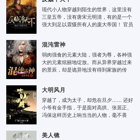
双。..
现代小人物穿越到陌生的世界，这里没有
三皇五帝，没有唐宋元明清，有的是一个
强大到足以震慑所有人的庞大帝国！ 官员
腐败，皇帝昏庸，天灾频频却无人救济，
天下百姓苦不堪言... 王旭，从一..
混沌雷神
弱肉强食的元素大陆，强者为尊，各种强
大的元素炫丽地绽放。而从异界穿越过来
的景辰，却是诡异地没有得到家族的传
承，甚至还被流放在外！ 没有攻击力强横
的金元素又如何？ 老子有寒封一切的..
大明风月
穿越了，成为太子，却危在旦夕…… 还好
小爷有金手指，于是面对高拱、张居正、
冯保这样历史上响当当的人物，毫不畏
惧，一一搞定皇宫内外之蠢蠢欲动，苦尽
甘来之时，这才发现自己掉进了蜜罐子
美人镜
之..