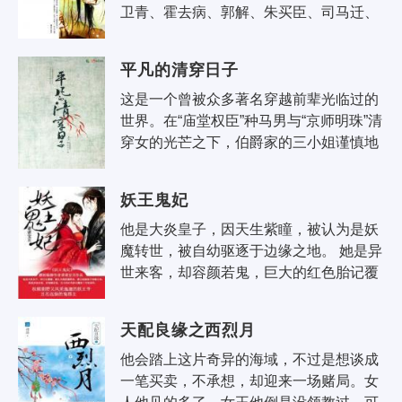
卫青、霍去病、郭解、朱买臣、司马迁、
桑弘羊、东方朔、主父偃……所有后世中
国人熟悉不熟悉的天才都出现在这个时..
平凡的清穿日子
这是一个曾被众多著名穿越前辈光临过的
世界。在“庙堂权臣”种马男与“京师明珠”清
穿女的光芒之下，伯爵家的三小姐谨慎地
选择了融入整个时代…… 谨以此文向所有
穿越经典致敬！
妖王鬼妃
他是大炎皇子，因天生紫瞳，被认为是妖
魔转世，被自幼驱逐于边缘之地。 她是异
世来客，却容颜若鬼，巨大的红色胎记覆
盖了半张面孔，生于杀戮而长于山野。 初
见，在那紫霞山上，他欲将她剥皮..
天配良缘之西烈月
他会踏上这片奇异的海域，不过是想谈成
一笔买卖，不承想，却迎来一场赌局。女