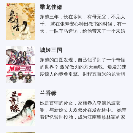
乘龙佳婿
穿越三年，长在乡间，有母无父，不见大
千。 就在张寿安心种田教书的时候，有一
天，一队车马造访，给他带来了一个未婚
妻。 当清俊闲雅的温厚乡下小郎君遭遇美
艳任性的颜控千金大小姐..
城姬三国
穿越的白图发现，自己似乎到了一个奇怪
的世界？ 激光做刃的方天画戟、爆发加速
度惊人的赤兔引擎、射程五百米的龙舌狙
击弓……看着驾驶着两米多高的外骨骼式
机甲的吕布，白图有一句“求大腿”..
兰香缘
她是首辅的孙女，家族卷入夺嫡风波获
罪，与新婚丈夫双双死在发配途中。 她带
着记忆转世投胎，成为江南望族林家的家
生丫鬟陈香兰。 这一生，香兰有四朵桃
花：一朵不能要，一朵她不要，一朵还..