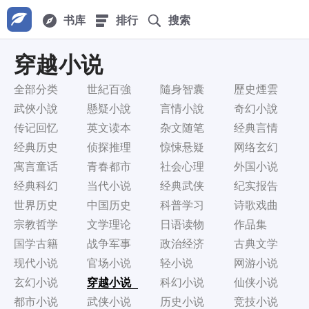
书库
排行
搜索
穿越小说
全部分类
世紀百強
隨身智囊
歷史煙雲
武俠小說
懸疑小說
言情小說
奇幻小說
传记回忆
英文读本
杂文随笔
经典言情
经典历史
侦探推理
惊悚悬疑
网络玄幻
寓言童话
青春都市
社会心理
外国小说
经典科幻
当代小说
经典武侠
纪实报告
世界历史
中国历史
科普学习
诗歌戏曲
宗教哲学
文学理论
日语读物
作品集
国学古籍
战争军事
政治经济
古典文学
现代小说
官场小说
轻小说
网游小说
玄幻小说
穿越小说
科幻小说
仙侠小说
都市小说
武侠小说
历史小说
竞技小说