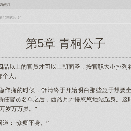
西烈月
入全屏沉浸式阅读）
第5章 青桐公子
四品的官员才朝面圣，按官职排列
那人。
隐痛的候，舒清终始明白那些急
新任官员名单，西烈月才慢悠悠站身。
万岁万万岁。”
：“众卿平身。”