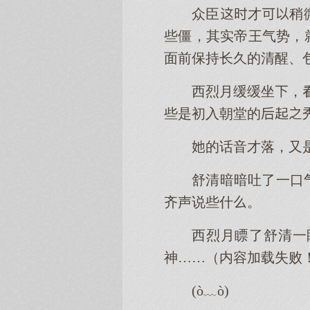
众臣才稍
些僵，其实帝王气势，
面前保持长久的清醒、
西烈月缓缓坐，
些是初入朝堂的
的话音才落，又
舒清暗暗吐了一口
齐声说些什。
西烈月瞟了舒清一
神……（内容加载失败
(ò﹏ò)