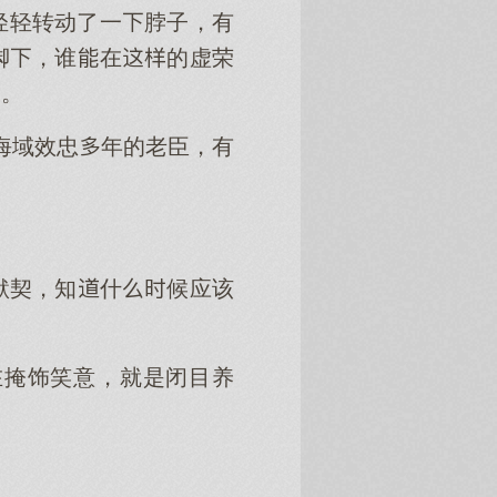
轻轻转动了一脖子，有
脚，谁在的虚荣
了。
海域效忠年的老臣，有
默契，知什候应该
在掩饰笑意，就是闭目养