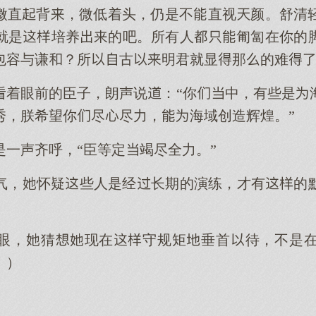
微直背，微低着头，仍是不直视颜。舒清
就是培养的吧。所有人匍匐在你的
包容与谦？所古明君就显那的难
着眼前的臣子，朗声说：“你中，有些是
秀，朕希望你尽尽力，海域创造辉煌。”
是一声齐呼，“臣等定竭尽全力。”
气，怀疑些人是经长期的演练，才有的
眼，猜现在守规矩垂首待，不是
！）