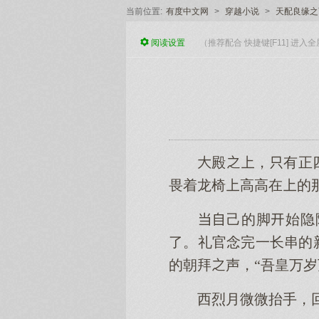
当前位置:
有度中文网
>
穿越小说
>
天配良缘之
阅读
设置
（推荐配合 快捷键[F11] 进
殿，有正
畏着龙椅高高在的
己的脚始隐
了。礼官念完一长串的
的朝拜声，“吾皇万岁
西烈月微微抬手，回