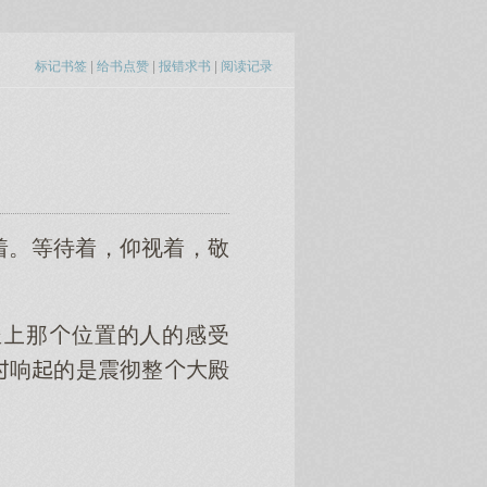
标记书签
|
给书点赞
|
报错求书
|
阅读记录
着。等待着，仰视着，敬
坐那位置的人的感受
响的是震彻整殿