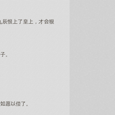
九辰恨了皇，才狠
扇子。
的愿偿了。