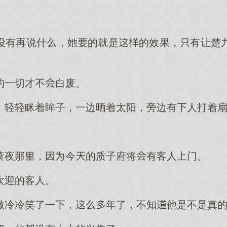
有再说什，的就是的效果，有让楚
的一切才不白废。
，轻轻眯着眸子，一边晒着太阳，旁边有人打着
萧夜那，因今的质子府将有客人门。
欢迎的客人。
傲冷冷笑了一，年了，不知他是不是真