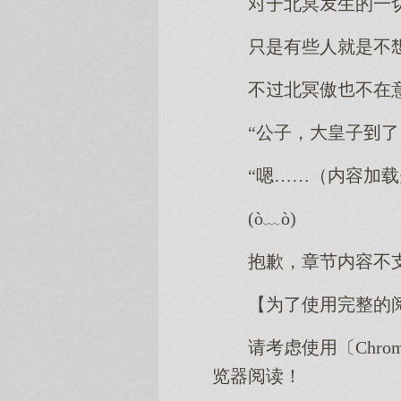
北冥生的一
是有些人就是不
不北冥傲不在
“公子，皇子了
“嗯……（内容加
(ò﹏ò)
抱歉，章节内容不
【为了使用完整的
请考虑使用〔Chro
览器阅读！