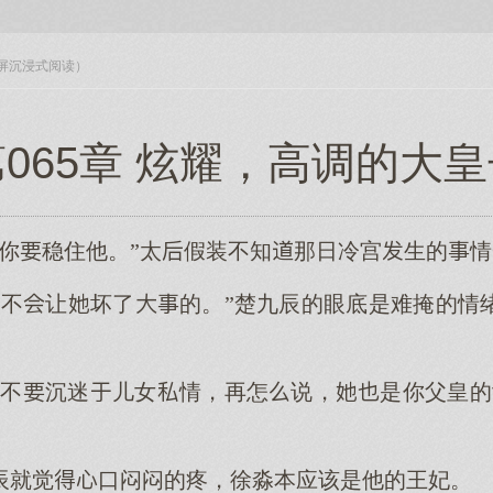
入全屏沉浸式阅读）
065章 炫耀，高调的大
，你稳住他。”太假装不知那日冷宫生的
定不让坏了的。”楚九辰的眼底是难掩的情
，不沉迷儿女情，再怎说，是你父皇的
辰就觉口闷闷的疼，徐淼本应该是他的王妃。