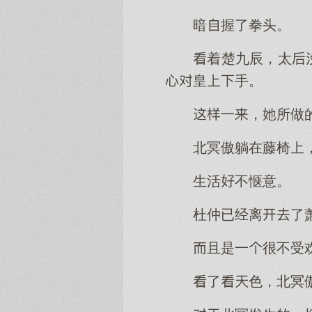
暗握了拳头。
着楚九辰，太
皇手。
一，所做
北冥傲躺在藤椅
生活不惬意。
杜仲已经离了
且是一很不受
了色，北冥