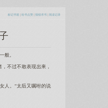
标记书签
|
给书点赞
|
报错求书
|
阅读记录
皇子
情一般。
绪，不不敢表现，
女人。”太又嘱咐的说