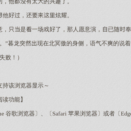
切，他有太的兴趣了。
他，炫耀。
意，是一场戏了，那人愿意演，已随
。”暮龙突现在北冥傲的身侧，语气不爽的说着
载失败！）
支持该浏览器显示～
阅读功能】
me 谷歌浏览器〕、〔Safari 苹果浏览器〕或者〔E