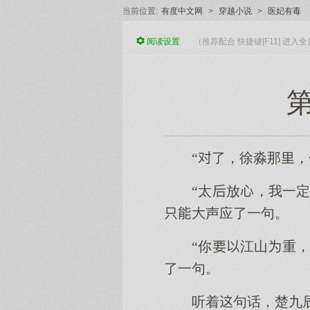
当前位置:
有度中文网
>
穿越小说
>
医妃有毒
阅读
设置
（推荐配合 快捷键[F11] 进
第
“了，徐淼那
“太放，我一
声应了一句。
“你江山重
了一句。
听着句话，楚九