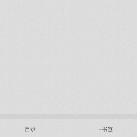
目录
+书签