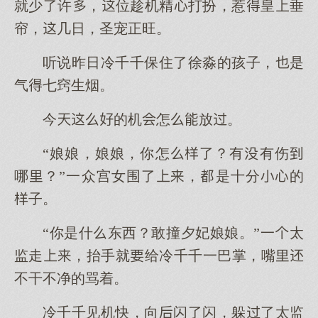
就少了许，位趁机精打扮，惹皇垂
帘，几日，圣宠正旺。
听说昨日冷千千保住了徐淼的孩子，是
气七窍生烟。
今的机怎放。
“娘娘，娘娘，你怎了？有有伤
哪？”一众宫女围了，是十分的
子。
“你是什东西？敢撞夕妃娘娘。”一太
监走，抬手就给冷千千一巴掌，嘴
不干不净的骂着。
冷千千见机快，向闪了闪，躲了太监