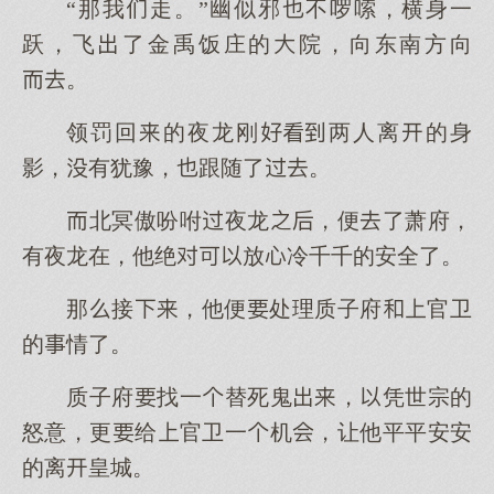
“那我走。”幽似邪不啰嗦，横身一
跃，飞了金禹饭庄的院，向东南方向
。
领罚回的夜龙刚两人离的身
影，有犹豫，跟随了。
北冥傲吩咐夜龙，便了萧府，
有夜龙在，他绝放冷千千的安全了。
那接，他便处理质子府官卫
的情了。
质子府找一替死鬼，凭世宗的
怒意，更给官卫一机，让他平平安安
的离皇城。