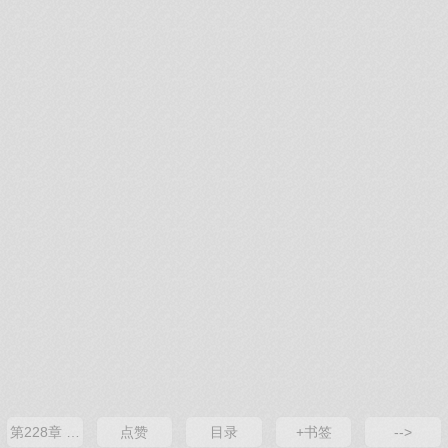
第228章 幽似邪，去领罚吧
点赞
目录
+书签
-->